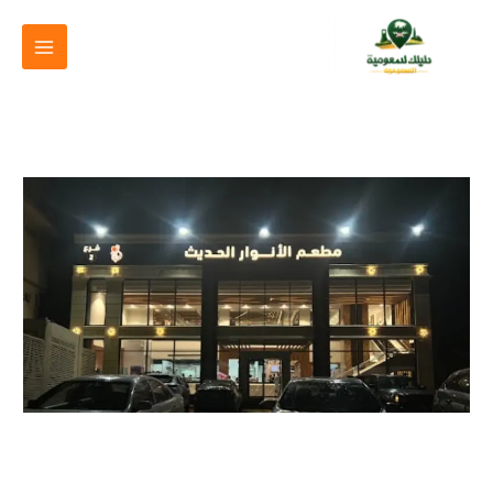
خطي
لى
لمحتوى