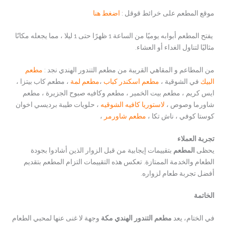
موقع المطعم على خرائط قوقل :
اضغط هنا
يفتح المطعم أبوابه يوميًا من الساعة 1 ظهرًا حتى 1 ليلا ، مما يجعله مكانًا
مثاليًا لتناول الغداء أو العشاء.
من المطاعم و المقاهي القريبة من مطعم التندور الهندي نجد :
مطعم
البيك
في الشوقية ،
مطعم اسكندر كباب
،
مطعم لمة
، مطعم كاب بيتزا ،
ايس كريم ، مطعم بيت الخمير ، مطعم وكافيه صبوح الجزيرة ، مطعم
شاورما وصوص ،
لاستوريا كافيه الشوقيه
كوستا كوفي ، ناش تكا ،
مطعم شاورمر
،
تجربة العملاء
يحظى
المطعم
بتقييمات إيجابية من قبل الزوار الذين أشادوا بجودة
الطعام والخدمة الممتازة. تعكس هذه التقييمات التزام المطعم بتقديم
أفضل تجربة طعام لزواره.
الخاتمة
في الختام، يعد
مطعم التندور الهندي مكة
وجهة لا غنى عنها لمحبي الطعام