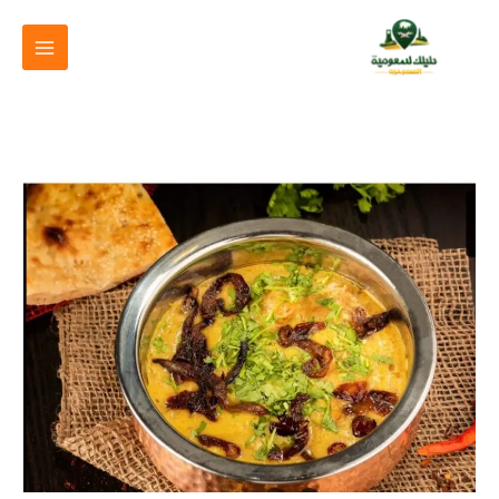
خطي
لى
لمحتوى