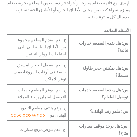
الهندي. مع قائمة طعام متنوعة وأجواء فريدة، يضمن المطعم تجربة طعام
مميزة. سواء كنت من محبي الأطباق الحارة أو الأطباق الخفيفة، فإنه
يقدم لك كل ما ترغب فيه.
الأسئلة الشائعة
ج: نعم، يقدم المطعم مجموعة
س: هل يقدم المطعم خيارات
من الأطباق النباتية التي تلبي
نباتية؟
احتياجات الزوار النباتيين.
ج: نعم، يفضل الحجز المسبق
س: هل يمكنني حجز طاولة
خاصة في أوقات الذروة لضمان
مسبقًا؟
توفر الأماكن.
س: هل يقدم المطعم خدمات
ج: نعم، يوفر المطعم خدمات
توصيل الطعام؟
التوصيل لضمان راحة العملاء.
ج : رقم هاتف مطعم التندور
س : ماهو رقم الهاتف؟
الهندي هو :
+966 55 066 0680
س: هل يوجد موقف سيارات
ج : نعم يتوفر موقع سيارات
متاح؟