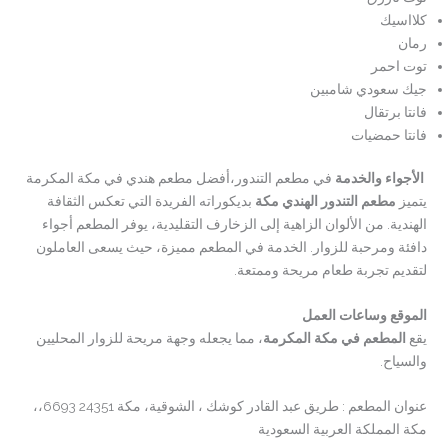
كلااسيك
رمان
توت احمر
جيك سعودي شامبين
فانتا برتقال
فانتا حمضيات
الأجواء والخدمة
في مطعم التندور،أفضل مطعم هندي في مكة المكرمة
يتميز
مطعم التندور الهندي مكة
بديكوراته الفريدة التي تعكس الثقافة
الهندية. من الألوان الزاهية إلى الزخارف التقليدية، يوفر المطعم أجواء
دافئة ومرحبة للزوار. الخدمة في المطعم مميزة، حيث يسعى العاملون
لتقديم تجربة طعام مريحة وممتعة.
الموقع وساعات العمل
يقع
المطعم في مكة المكرمة
، مما يجعله وجهة مريحة للزوار المحليين
والسياح.
عنوان المطعم :
طريق عبد القادر كوشك ، الشوقية، مكة 24351 6693،،
مكة المملكة العربية السعودية