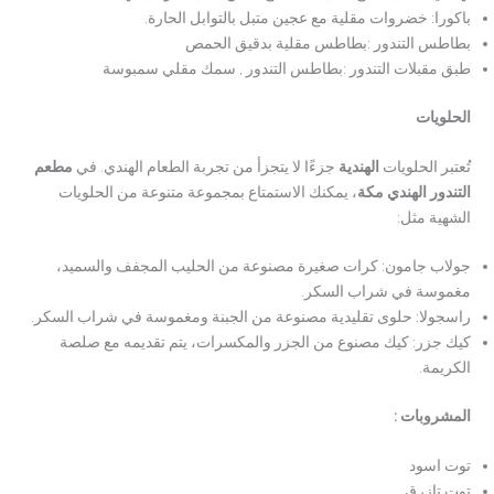
باكورا: خضروات مقلية مع عجين متبل بالتوابل الحارة.
بطاطس التندور :بطاطس مقلية بدقيق الحمص
طبق مقبلات التندور :بطاطس التندور , سمك مقلي سمبوسة
الحلويات
تُعتبر الحلويات
الهندية
جزءًا لا يتجزأ من تجربة الطعام الهندي. في
مطعم
التندور الهندي مكة
، يمكنك الاستمتاع بمجموعة متنوعة من الحلويات
الشهية مثل:
جولاب جامون: كرات صغيرة مصنوعة من الحليب المجفف والسميد،
مغموسة في شراب السكر.
راسجولا: حلوى تقليدية مصنوعة من الجبنة ومغموسة في شراب السكر.
كيك جزر: كيك مصنوع من الجزر والمكسرات، يتم تقديمه مع صلصة
الكريمة.
المشروبات :
توت اسود
توت تازرق