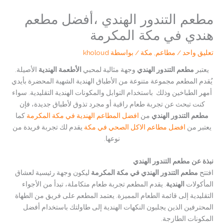
مطعم التندور الهندي ،أفضل مطعم
هندي في مكة المكرمة
تعليق واحد
/
مطاعم
,
مكة
/ بواسطة
kholoud
يعتبر
مطعم التندور الهندي
وجهة مثالية لمحبي
الأطعمة الهندية
الأصيلة.
يُقدم المطعم مجموعة متنوعة من الأطباق الهندية الشهية المحضرة بأيدي
أمهر الطباخين وذلك باستخدام التوابل والمكونات الهندية التقليدية. سواء
كنت تبحث عن تجربة طعام راقية أو مجرد تذوق لأطباق جديدة، فإن
مطعم التندور الهندي
من
افضل المطاعم الهندية في مكة المكرمة
كما
يعتبر من
افضل مطاعم الاكل الصحي في مكة
يقدم لك تجربة فريدة من
نوعها.
نبذة عن مطعم التندور الهندي
افتتح
مطعم التندور الهندي في مكة المكرمة
ليكون وجهة رئيسية لعشاق
المأكولات
الهندية
. يقدم المطعم تجربة طعام متكاملة، تبدأ من الأجواء
التقليدية إلى قائمة الطعام المميزة. يعتمد المطعم على فريق من الطهاة
المحترفين الذين يجلبون النكهات الهندية إلى طاولتك باستخدام أفضل
المكونات الطازجة.