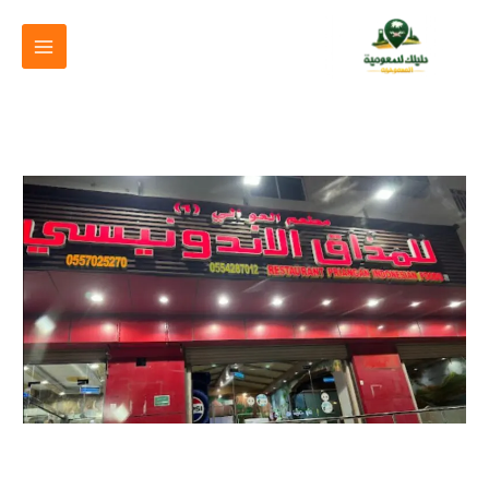
خطي
لى
لمحتوى