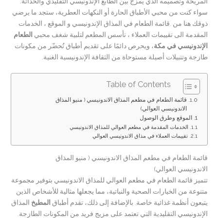
المريحة وتصميمه الذي يمزج بين الطابع الإندونيسي التقليدي والحداثة.
سواء كنت من محبي الأطباق الحارة أو النكهات العطرية، ستجد ما يرضي
ذوقك هنا من .قائمة الطعام في المذاق الإندونيسي و الموقع ، الخدمات
المقدمة الى تقييمات العملاء ، تأسس المطعم لتلبية شغف محبي
الطعام
الإندونيسي في مكة
، ويحرص دائمًا على تقديم أطباق تُحضّر من مكونات
طازجة وتتبيلات أصيلة مستوحاة من الثقافة الإندونيسية الغنية.
Table of Contents
قائمة الطعام في مطعم المذاق الاندونيسي ( منيو المذاق
الاندونيسي العوالي)
الموقع وطرق الوصول
الخدمات المقدمة في مطعم العوالي للمذاق الاندونيسي
تقييمات العملاء في مذاق الاندونيسي العوالي
قائمة الطعام في مطعم المذاق الاندونيسي ( منيو المذاق
الاندونيسي العوالي)
تتميز قائمة الطعام في مطعم العوالي للمذاق الاندونيسي بتوفير مجموعة
متنوعة من الخيارات الصحية والنباتية، مما يجعلها مثالية للأشخاص الذين
يتبعون أنظمة غذائية خاصة. بالإضافة إلى ذلك، تقدم أطباق
المطبخ
المذاق
الإندونيسي التقليدية التي تعتمد على مزيج فريد من المكونات الطازجة.