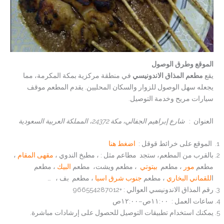
الموقع وطرق الوصول
يقع
مطعم المذاق الاندونيسي
في منطقة مركزية بمكة المكرمة، مما
يجعله سهل الوصول للزوار والسكان المحليين. يقدم المطعم موقف
سيارات مريح وخدمة التوصيل.
العنوان :
شارع إبراهيم الجفالي، مكة 24372، المملكة العربية السعودية
الموقع على خرائط قوقل :
اضغط هنا
بالقرب من المطعم، ستجد مطاعم مثل : ، مطبخ الندوي ،
مقهى المقام
،
مطعم
مور
، مطعم
بيتوتي
، مطعم ويشت، مطعم
البيك
، مطعم
ا
للقماني البخاري
، مطعم
جنوب شرق اسيا
، مطعم بف ، …
رقم المذاق الاندونيسي العوالي : +966554287012
ساعات العمل : ١١:٠٠ص–١٢:٠٠ص
يمكنك استخدام تطبيقات التوصيل للحصول على إرشادات مباشرة.