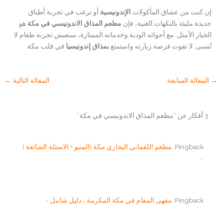
إن كنت من عشاق المأكولات
الإندونيسية
أو ترغب في تجربة أطباق
جديدة مليئة بالنكهات الغنية، فإن
مطعم المذاق الاندونيسي في مكة
هو
الخيار الأمثل. مع أجوائه الودية وخدماته الممتازة، ستعيش تجربة طعام لا
تُنسى. لا تفوت فرصة زيارته واستمتع
بمذاق إندونيسيا
في قلب مكة.
→
المقالة السابقة
المقالة التالية
←
3 أفكار عن “مطعم المذاق الاندونيسي في مكة”
Pingback:
مطعم اللقماني البخاري مكة (المنيو + الاسئلة الشائعة )
-
Pingback:
مقهى المقام في مكة المكرمة ، دليل شامل -