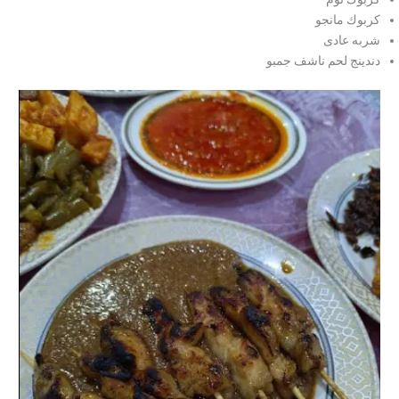
كربوك مانجو
شربه عادی
دندينج لحم ناشف جمبو