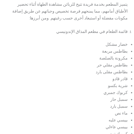
يتميز المطعم بخدمة فريدة تتيح للزبائن مشاهدة الطهاة أثناء تحضير
الأطباق أمامهم، مما يمنحهم فرصة تخصيص وجباتهم عن طريق إضافة
مكونات مفضلة أو استبعاد أخرى حسب رغبتهم. ومن أبرزها:
قائمة الطعام في مطعم المذاق الإندونيسي
خضار مشكل
بطاطس مربعة
مكرونة بالصلصة
بطاطس مقلي حر
بطاطس مقلی بارد
قادر قادو
شرية بكسو
كربوك جمبري
سمبل حار
سمبل بارد
ماء نص
بيبسي عليه
بيبسي عاءلي
كربوك توم