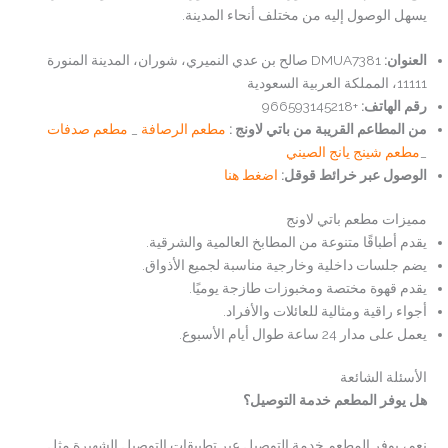
يسهل الوصول إليه من مختلف أنحاء المدينة.
العنوان
:
DMUA7381 صالح بن عدي النميري، شوران، المدينة المنورة
11111، المملكة العربية السعودية
رقم الهاتف:
+966593145218
من المطاعم القريبة من باتي لاونج :
مطعم الرصافة
_
مطعم صدفات
_
مطعم شينج يانج الصيني
الوصول عبر خرائط قوقل:
اضغط هنا
مميزات مطعم باتي لاونج
يقدم أطباقًا متنوعة من المطابخ العالمية والشرقية.
يضم جلسات داخلية وخارجية مناسبة لجميع الأذواق.
يقدم قهوة مختصة ومخبوزات طازجة يوميًا.
أجواء راقية ومثالية للعائلات والأفراد.
يعمل على مدار 24 ساعة طوال أيام الأسبوع.
الأسئلة الشائعة
هل يوفر المطعم خدمة التوصيل؟
نعم، يوفر المطعم خدمة التوصيل عبر تطبيقات التوصيل الشهيرة مثل