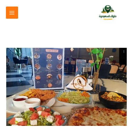
خطي
لى
لمحتوى