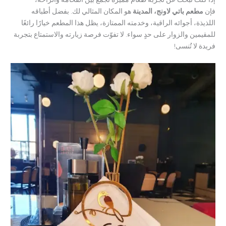
فإن
مطعم باتي لاونج، المدينة
هو المكان المثالي لك. بفضل أطباقه
اللذيذة، أجوائه الراقية، وخدمته الممتازة، يظل هذا المطعم خيارًا رائعًا
للمقيمين والزوار على حدٍ سواء. لا تفوّت فرصة زيارته والاستمتاع بتجربة
فريدة لا تُنسى!