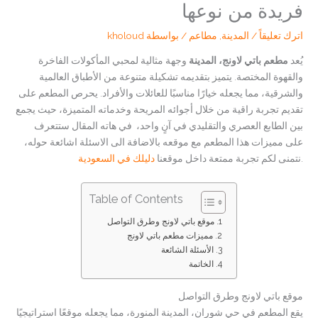
فريدة من نوعها
اترك تعليقاً
/
المدينة
,
مطاعم
/ بواسطة
kholoud
يُعد
مطعم باتي لاونج، المدينة
وجهة مثالية لمحبي المأكولات الفاخرة
والقهوة المختصة. يتميز بتقديمه تشكيلة متنوعة من الأطباق العالمية
والشرقية، مما يجعله خيارًا مناسبًا للعائلات والأفراد. يحرص المطعم على
تقديم تجربة راقية من خلال أجوائه المريحة وخدماته المتميزة، حيث يجمع
بين الطابع العصري والتقليدي في آنٍ واحد، في هاته المقال ستتعرف
على مميزات هذا المطعم مع موقعه بالاضافة الى الاسئلة اشائعة حوله،
.نتمنى لكم تجربة ممتعة داخل موقعنا
دليلك في السعودية
Table of Contents
موقع باتي لاونج وطرق التواصل
مميزات مطعم باتي لاونج
الأسئلة الشائعة
الخاتمة
موقع باتي لاونج وطرق التواصل
يقع المطعم في حي شوران، المدينة المنورة، مما يجعله موقعًا استراتيجيًا