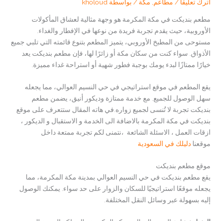
اترك تعليقاً
/
مطاعم
,
مكة
/ بواسطة
kholoud
مطعم بنديكت في مكة المكرمة هو وجهة مثالية لعشاق المأكولات
الأوروبية، حيث يقدم تجربة فريدة من نوعها في الإفطار والغداء.
مستوحى من المطبخ الأوروبي، يتميز المطعم بتنوع قائمته التي تلبي جميع
الأذواق. سواء كنت من سكان مكة أو زائرًا لها، فإن مطعم بنديكت يعد
خيارًا ممتازًا لبدء يومك بوجبة فطور شهية أو استراحة غداء مميزة.
يقع المطعم في موقع استراتيجي في حي النسيم العوالي، مما يجعله
سهل الوصول للجميع. مع خدمة ممتازة وديكور أنيق، يضمن مطعم
بنديكت تجربة لا تُنسى لجميع زواره.في هاته المقال ستتعرف على موقع
بنديكت في مكة المكرمة بالاضافة الى الخدمة و الاستقبال و الديكور ،
ازقات العمل ، الاسئلة الشائعة ،نتمنى لكم تجربة ممتعة داخل
موقعنا
دليلك في السعودية
موقع مطعم بنديكت
يقع مطعم بنديكت في حي النسيم العوالي بمدينة مكة المكرمة، مما
يجعله موقعًا استراتيجيًا للسكان والزوار على حد سواء. يمكنك الوصول
إليه بسهولة عبر وسائل النقل المختلفة.