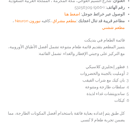
العنوان:
شارع النسيم العوالي، مكة المكرمة ، المملكة العربية السعودية
رقم الهاتف
:
(+966) 53256309
الوصول عبر خرائط جوجل:
اضغط هنا
مطاعم قريبة قد تنال اعجابك :
مطعم مشراق
،كافيه
نيورون Neuron
،
مطعم ششني
قائمة الطعام في بنديكت
يتميز المطعم بتقديم قائمة طعام متنوعة تشمل أفضل الأطباق الأوروبية،
مع التركيز على وجبتي الإفطار والغداء. تشمل القائمة:
فطور إنجليزي كلاسيكي
أومليت بالجبنة والخضروات
بان كيك مع شراب القيقب
سلطات طازجة ومتنوعة
ساندويتشات غداء لذيذة
كيكات
كل طبق يتم إعداده بعناية فائقة باستخدام أفضل المكونات الطازجة، مما
يضمن تجربة طعام لا تُنسى.