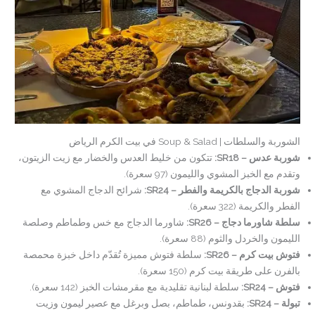
الشوربة والسلطات | Soup & Salad في بيت الكرم الرياض
شوربة عدس – SR18:
تتكون من خليط العدس والخضار مع زيت الزيتون،
وتقدم مع الخبز المشوي والليمون (97 سعرة).
شوربة الدجاج بالكريمة والفطر – SR24:
شرائح الدجاج المشوي مع
الفطر والكريمة (322 سعرة).
سلطة شاورما دجاج – SR26:
شاورما الدجاج مع خس وطماطم وصلصة
الليمون والخردل والثوم (88 سعرة).
فتوش بيت كرم – SR26:
سلطة فتوش مميزة تُقدّم داخل خبزة محمصة
بالفرن على طريقة بيت كرم (150 سعرة).
فتوش – SR24:
سلطة لبنانية تقليدية مع مقرمشات الخبز (142 سعرة).
تبولة – SR24:
بقدونس، طماطم، بصل وبرغل مع عصير ليمون وزيت