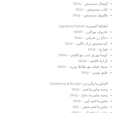
أوصال سندوتش – SR25
كباب سندوتش – SR22
طاووق سندوتش – SR19
أطباقنا المميزة | Signature Dishes
خاروف مع الرز – SR68
دجاج رز شرقي – SR42
كبة وشيش برك باللبن – SR42
فوارغ – SR42
كوسا وورق عنب مع اللحم – SR60
لازانيا باللحم – SR46
سمك فيليه مع بطاطا بوريه – SR60
طبق يومي – SR55
الشاورما والبرجر | Shawarma & Burger
وجبة شاورما لحم – SR32
وجبة شاورما دجاج – SR29
شاورما لحم كبير – SR18
شاورما لحم صغير – SR9
شاورما دجاج كبير – SR16