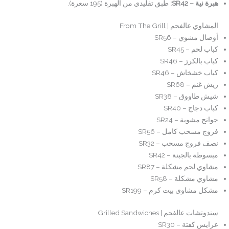
هبرة نية – SR42:
طبق تقليدي من الهبرة (195 سعرة).
المشاوي عالفحم | From The Grill
أوصال مشوي – SR56
كباب لحم – SR45
كباب بالكرز – SR46
كباب خشخاش – SR46
ريش غنم – SR68
شيش طاووق – SR38
كباب دجاج – SR40
جوانح مشوية – SR24
فروج مسحب كامل – SR56
نصف فروج مسحب – SR32
مبسوطة بالجبنة – SR42
مشاوي لحم مشكلة – SR87
مشاوي مشكلة – SR58
مشكل مشاوي بيت كرم – SR199
سندوتشات عالفحم | Grilled Sandwiches
عرايس كفتة – SR30