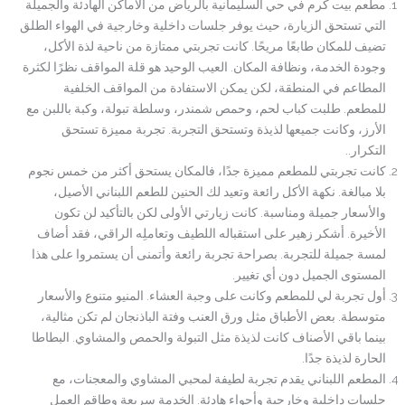
مطعم بيت كرم في حي السليمانية بالرياض من الأماكن الهادئة والجميلة
التي تستحق الزيارة، حيث يوفر جلسات داخلية وخارجية في الهواء الطلق
تضيف للمكان طابعًا مريحًا. كانت تجربتي ممتازة من ناحية لذة الأكل،
وجودة الخدمة، ونظافة المكان. العيب الوحيد هو قلة المواقف نظرًا لكثرة
المطاعم في المنطقة، لكن يمكن الاستفادة من المواقف الخلفية
للمطعم. طلبت كباب لحم، وحمص شمندر، وسلطة تبولة، وكبة باللبن مع
الأرز، وكانت جميعها لذيذة وتستحق التجربة. تجربة مميزة تستحق
التكرار..
كانت تجربتي للمطعم مميزة جدًا، فالمكان يستحق أكثر من خمس نجوم
بلا مبالغة. نكهة الأكل رائعة وتعيد لك الحنين للطعم اللبناني الأصيل،
والأسعار جميلة ومناسبة. كانت زيارتي الأولى لكن بالتأكيد لن تكون
الأخيرة. أشكر زهير على استقباله اللطيف وتعاملِه الراقي، فقد أضاف
لمسة جميلة للتجربة. بصراحة تجربة رائعة وأتمنى أن يستمروا على هذا
المستوى الجميل دون أي تغيير.
أول تجربة لي للمطعم وكانت على وجبة العشاء. المنيو متنوع والأسعار
متوسطة. بعض الأطباق مثل ورق العنب وفتة الباذنجان لم تكن مثالية،
بينما باقي الأصناف كانت لذيذة مثل التبولة والحمص والمشاوي. البطاطا
الحارة لذيذة جدًا.
المطعم اللبناني يقدم تجربة لطيفة لمحبي المشاوي والمعجنات، مع
جلسات داخلية وخارجية وأجواء هادئة. الخدمة سريعة وطاقم العمل