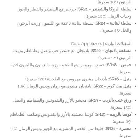
الزيتون (101 سعرة).
سلطة الروكا والشمندر – SR31:
جرجير مع الشمندر والفطر والجوز
وحبات الرمان (180 سعرة).
سلطة لبنانية – SR24:
سلطة لبنانية ناعمة مع الليمون وزيت الزيتون
والخل (45 سعرة).
المقبلات الباردة | Cold Appetizers
مسقعة باذنجان – SR22:
باذنجان مع حمص حب وبصل وطماطم وزيت
الزيتون (121 سعرة).
حمص – SR18:
حمص مهروس مع الطحينة وزيت الزيتون والليمون (272
سعرة).
متبل – SR18:
باذنجان مشوي مهروس مع الطحينة (120 سعرة).
متبل بيت كرم – SR22:
باذنجان مشوي مع رمان ودبس الرمان (185
سعرة).
ورق عنب بالزيت – SR19:
محشو بالأرز والبقدونس والطماطم والبصل
(150 سعرة).
كوسا بالزيت – SR19:
كوسا محشية بالأرز والبقدونس وصلصة الطماطم
(65 سعرة).
محمرة – SR21:
خليط من الخضار المشوية مع الجوز ودبس الرمان (110
سعرة).