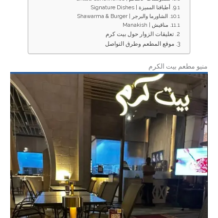
أطباقنا المميزة | Signature Dishes
الشاورما والبرجر | Shawarma & Burger
مناقيش | Manakish
تعليقات الزوار حول بيت كرم
موقع المطعم وطرق التواصل
منيو مطعم بيت الكرم