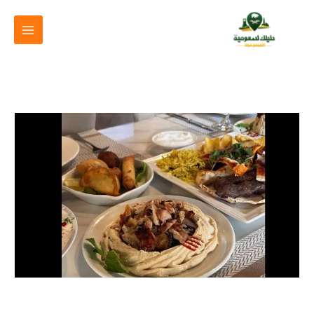
خطي
لى
لمحتوى