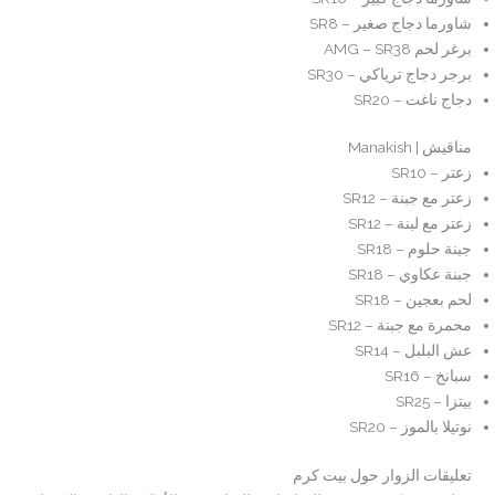
شاورما دجاج صغير – SR8
برغر لحم AMG – SR38
برجر دجاج ترياكي – SR30
دجاج ناغت – SR20
مناقيش | Manakish
زعتر – SR10
زعتر مع جبنة – SR12
زعتر مع لبنة – SR12
جبنة حلوم – SR18
جبنة عكاوي – SR18
لحم بعجين – SR18
محمرة مع جبنة – SR12
عش البلبل – SR14
سبانخ – SR16
بيتزا – SR25
نوتيلا بالموز – SR20
تعليقات الزوار حول بيت كرم