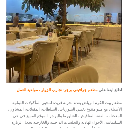
اطلع ايضا على
مطعم جرافيتي برجر: تجارب الزوار ، مواعيد العمل
مطعم بيت الكرم الرياض يقدم تجربة فريدة لمحبي المأكولات اللبنانية
الأصيلة، مع منيو متنوع يغطي الشوربات، السلطات، المقبلات، المشاوي،
المعجنات، الفتة، المناقيش، الشاورما والبرجر. الموقع المميز في حي
السليمانية، الأجواء الهادئة والجلسات الداخلية والخارجية تجعل الزيارة