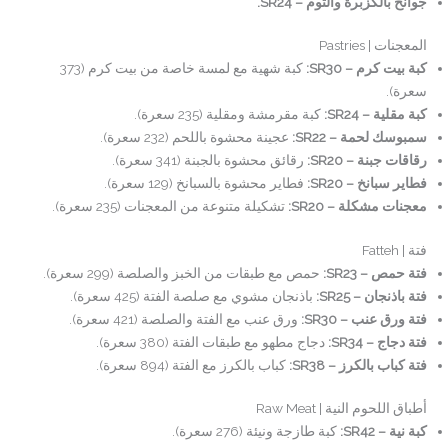
جوانح بالكزبرة والثوم – SR24.
المعجنات | Pastries
كبة بيت كرم – SR30:
كبة شهية مع لمسة خاصة من بيت كرم (373
سعرة).
كبة مقلية – SR24:
كبة مقرمشة ومقلية (235 سعرة).
سمبوسك لحمة – SR22:
عجينة محشوة باللحم (232 سعرة).
رقاقات جبنة – SR20:
رقائق محشوة بالجبنة (341 سعرة).
فطاير سبانخ – SR20:
فطاير محشوة بالسبانخ (129 سعرة).
معجنات مشكلة – SR20:
تشكيلة متنوعة من المعجنات (235 سعرة).
فتة | Fatteh
فتة حمص – SR23:
حمص مع طبقات من الخبز والصلصة (299 سعرة).
فتة باذنجان – SR25:
باذنجان مشوي مع صلصة الفتة (425 سعرة).
فتة ورق عنب – SR30:
ورق عنب مع الفتة والصلصة (421 سعرة).
فتة دجاج – SR34:
دجاج مطهو مع طبقات الفتة (380 سعرة).
فتة كباب بالكرز – SR38:
كباب بالكرز مع الفتة (894 سعرة).
أطباق اللحوم النية | Raw Meat
كبة نية – SR42:
كبة طازجة ونيئة (276 سعرة).