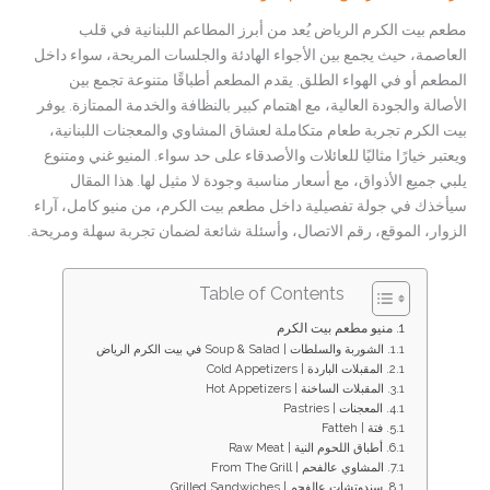
مطعم بيت الكرم الرياض يُعد من أبرز المطاعم اللبنانية في قلب
العاصمة، حيث يجمع بين الأجواء الهادئة والجلسات المريحة، سواء داخل
المطعم أو في الهواء الطلق. يقدم المطعم أطباقًا متنوعة تجمع بين
الأصالة والجودة العالية، مع اهتمام كبير بالنظافة والخدمة الممتازة. يوفر
بيت الكرم تجربة طعام متكاملة لعشاق المشاوي والمعجنات اللبنانية،
ويعتبر خيارًا مثاليًا للعائلات والأصدقاء على حد سواء. المنيو غني ومتنوع
يلبي جميع الأذواق، مع أسعار مناسبة وجودة لا مثيل لها. هذا المقال
سيأخذك في جولة تفصيلية داخل مطعم بيت الكرم، من منيو كامل، آراء
الزوار، الموقع، رقم الاتصال، وأسئلة شائعة لضمان تجربة سهلة ومريحة.
Table of Contents
منيو مطعم بيت الكرم
الشوربة والسلطات | Soup & Salad في بيت الكرم الرياض
المقبلات الباردة | Cold Appetizers
المقبلات الساخنة | Hot Appetizers
المعجنات | Pastries
فتة | Fatteh
أطباق اللحوم النية | Raw Meat
المشاوي عالفحم | From The Grill
سندوتشات عالفحم | Grilled Sandwiches