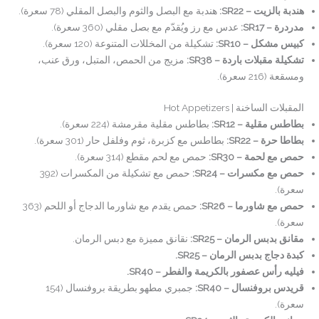
هندبة بالزيت – SR22:
هندبة مع البصل والثوم والبصل المقلي (78 سعرة).
مدردرة – SR17:
عدس مع رز ويُقدّم مع بصل مقلي (360 سعرة).
كبيس مشكل – SR10:
تشكيلة من المخللات المتنوعة (120 سعرة).
تشكيلة مقبلات باردة – SR38:
مزيج من الحمص، المتبل، ورق عنب،
ومسقعة (216 سعرة).
المقبلات الساخنة | Hot Appetizers
بطاطس مقلية – SR12:
بطاطس مقلية مقرمشة (224 سعرة).
بطاطا حرة – SR22:
بطاطس مع كزبرة، ثوم وفلفل حار (301 سعرة).
حمص مع لحمة – SR30:
حمص مع لحم مقطع (314 سعرة).
حمص مع مكسرات – SR24:
حمص مع تشكيلة من المكسرات (392
سعرة).
حمص مع شاورما – SR26:
حمص يقدم مع شاورما الدجاج أو اللحم (363
سعرة).
مقانق بدبس الرمان – SR25:
نقانق مميزة مع دبس الرمان.
كبدة دجاج بدبس الرمان – SR25.
فيليه رأس عصفور بالكريمة والفطر – SR40.
قريدس بروفنسال – SR40:
جمبري مطهو بطريقة بروفنسال (154
سعرة).