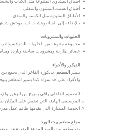
أطباق المشاوي المتنوعة مثل الكباب والشي
أطباق السمك المشوي والمقلي
الأطباق التقليدية مثل الكبسة والمندي
بالإضافة إلى الساندويتشات (ساندويتش شيش 
الحلويات والمشروبات
مجموعة متنوعة من الحلويات الشرقية والغربي
عصائر طازجة ومشروبات ساخنة وباردة ومياه 
الديكور والأجواء
يتميز
المطعم
بديكوره الفاخر الذي يجمع بين ا
والأفراد على حد سواء. كما يتميز المطعم بتوف
التصميم الداخلي راقي بمزيج من الزهور والإضا
الموسيقى الهادئة التي تضفي على المكان طابعً
الخدمة الممتازة التي يقدمها طاقم عمل مد
موقع مطعم بيت الورد
يقع
مطعم بيت الورد المدينة المنورة
في موقع ا