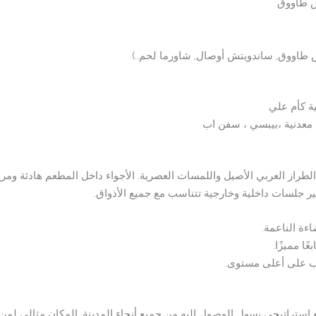
ش طاووق
طاووق, ساندويتش أوصال, شاورما لحم..)
ة كأم علي
معدنية ،بيبسي ، سفن اب
لطراز العربي الأصيل واللمسات العصرية. الأجواء داخل المطعم هادئة ومريح
ير جلسات داخلية وخارجية تتناسب مع جميع الأذواق.
ءة الناعمة.
ا مميزًا.
رب على أعلى مستوى.
ستراتيجي يسهل الوصول إليه من جميع أنحاء المدينة. المكان مثالي لمن 