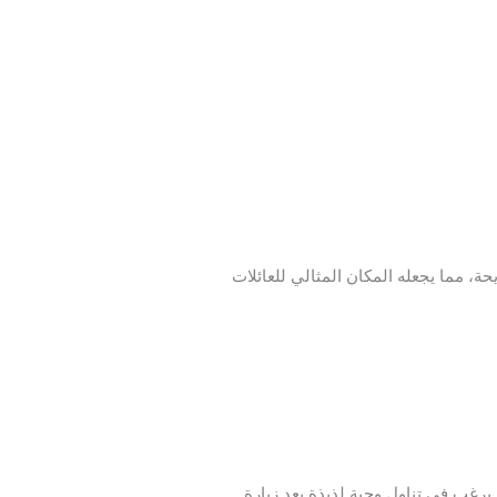
ة، مما يجعله المكان المثالي للعائلات
يرغب في تناول وجبة لذيذة بعد زيارة