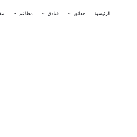
خطي
لى
الرئيسية
حدائق
فنادق
مطاعم
مق
لمحتوى