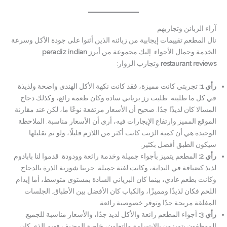
آراء الزبائن وتجاربهم
نال المطعم تقييمات إيجابية من زبائنه الذين أثنوا على جودة الأكل وسرعة
الخدمة وجمال الأجواء. إليك مجموعة من أبرز
peradiz indian
restaurant reviews
وتجارب الزوار:
رأي 1:
تجربتي كانت مميزة، فقد كانت نكهة الأكل الهندي واضحة ولذيذة
في كل ما طلبته. طلبت رز برياني سادة وكان طعمه رائع، وكذلك دجاج
المسالا كان لذيذًا جدًا. صحيح أن الأسعار مرتفعة نوعًا ما، لكن عند مقارنة
الموقع المميز وارتفاع الإيجارات فيه، أرى أن الأسعار مناسبة. الملاحظة
الوحيدة هي أن كمية الزيت كانت أكثر من اللازم قليلًا، ولو تم تقليلها
سيكون الطبق أفضل بكثير.
رأي 2:
المطعم يتميز بأجواء جميلة وخدمة رائعة وودودة. قدموا لنا بابادوم
لذيذ كضيافة في البداية، وكانت لفتة جميلة. جربنا شوربة الذرة بالدجاج
وكانت بطعم عادي، بينما كان البرياني السادة بمستوى متوسط، أما إيدام
اللحم فكان لذيذًا ومميزًا، والكباب كان الأفضل بين الأطباق. الجلسات
المغلقة مريحة جدًا وتوفر خصوصية رائعة.
رأي 3:
أجواء المطعم رائعة والأكل لذيذ جدًا، والأسعار مناسبة للجميع.
الموظفون يتميزون بالابتسامة والتعاون، خاصة المضيف فهيم الذي كان