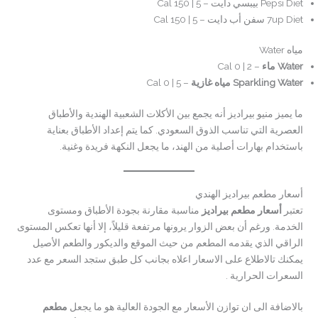
Pepsi Diet بيبسي دايت – 5 | 150 Cal
7up Diet سفن أب دايت – 5 | 150 Cal
مياه Water
Water ماء
– 2 | 0 Cal
Sparkling Water مياه غازية
– 5 | 0 Cal
ما يميز منيو بيراديز أنه يجمع بين الأكلات الشعبية الهندية والأطباق
العصرية التي تناسب الذوق السعودي. كما يتم إعداد الأطباق بعناية
باستخدام بهارات أصلية من الهند، ما يجعل النكهة فريدة وغنية.
أسعار مطعم بيراديز الهندي
تعتبر
أسعار مطعم بيراديز
مناسبة مقارنة بجودة الأطباق ومستوى
الخدمة. ورغم أن بعض الزوار يرونها مرتفعة قليلاً، إلا أنها تعكس المستوى
الراقي الذي يقدمه المطعم من حيث الموقع والديكور والطعم الأصيل
يمكنك تالاطلاع على الاسعار اعلاه بجانب كل طبق ستجد السعر مع عدد
السعرات الحرارية .
بالاضافة الى ان توازن الأسعار مع الجودة العالية هو ما يجعل
مطعم