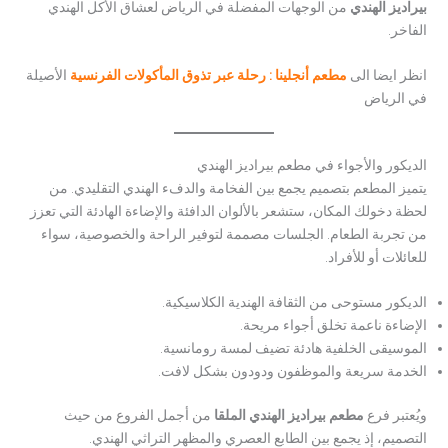
بيراديز الهندي
من الوجهات المفضلة في الرياض لعشاق الأكل الهندي
الفاخر.
انظر ايضا الى
مطعم أنجلينا : رحلة عبر تذوق المأكولات الفرنسية
الأصيلة
في الرياض
الديكور والأجواء في مطعم بيراديز الهندي
يتميز المطعم بتصميم يجمع بين الفخامة والدفء الهندي التقليدي. من
لحظة دخولك المكان، ستشعر بالألوان الدافئة والإضاءة الهادئة التي تعزز
من تجربة الطعام. الجلسات مصممة لتوفير الراحة والخصوصية، سواء
للعائلات أو للأفراد.
الديكور مستوحى من الثقافة الهندية الكلاسيكية.
الإضاءة ناعمة تخلق أجواء مريحة.
الموسيقى الخلفية هادئة تضيف لمسة رومانسية.
الخدمة سريعة والموظفون ودودون بشكل لافت.
ويُعتبر فرع
مطعم بيراديز الهندي الملقا
من أجمل الفروع من حيث
التصميم، إذ يجمع بين الطابع العصري والمظهر التراثي الهندي.