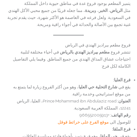
يتميز المطعم بوجود فروع عدة في مناطق حيوية داخل المملكة
مثل
الرياض
،
الخبر
، و
بريدة
، مما جعله قريبًا من جميع محبي الأكل الهندي
في السعودية. ولعل فرعه في العاصمة هو الأكثر شهرة، حيث يقدم تجربة
غنية تجمع بين الأصالة والحداثة في أجواء راقية ومريحة.
فروع مطعم بيراديز الهندي في الرياض
تنتشر فروع
مطعم بيراديز الهندي بالرياض
في أحياء مختلفة لتلبية
احتياجات عشاق المذاق الهندي من جميع المناطق. وفيما يلي التفاصيل
الكاملة لكل فرع:
فرع العليا:
يقع في
شارع التحلية حي العليا
، وهو من أكثر الفروع زيارة لما يتمتع به
من موقع استراتيجي وخدمة راقية.
العنوان:
Prince Mohammad ibn Abdulaziz road، العليا، الرياض
12241، المملكة العربية السعودية.
رقم الهاتف:
+966552005913
للوصول الى
موقع الفرع على خرائط قوقل
.
فرع الملقا:
يقع في
حي الملقا
، وهو فرع يتميز بأجواء هادئة ومناسبة للعائلات.