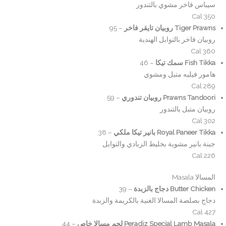
سيباس فاخر مشوي بالتندور
350 Cal
Tiger Prawns روبيان تايقر فاخر
– 95
روبيان فاخر بالتوابل الهندية
360 Cal
Fish Tikka سمك تيكا
– 46
هامور فيليه متبل ومشوي
289 Cal
Prawns Tandoori روبيان تندوري
– 59
روبيان متبل بالتندور
302 Cal
Royal Paneer Tikka بانير تيكا ملكي
– 38
جبنة بانير مشوية بخليط الزبادي والتوابل
226 Cal
المسالا Masala
Butter Chicken دجاج بالزبدة
– 39
دجاج بصلصة المسالا الغنية بالكريمة والزبدة
427 Cal
Peradiz Special Lamb Masala لحم مسالا خاص
– 44