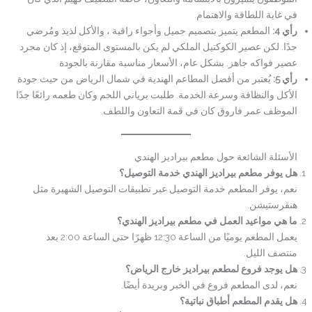
في غاية اللطافة والاهتمام.
رأي 4:
المطعم يتميز بتصميم جميل وأجواء راقية ، والأكل لذيذ ومُرضي
جدًا. لكن عصير الكوكتيل الملكي لم يكن بالمستوى المتوقع، إذ كان مجرد
عصير فواكه جاهز. بشكل عام، الأسعار مناسبة مقارنة بالجودة
رأي 5:
يُعتبر من أفضل المطاعم الهندية في شمال الرياض من حيث جودة
الأكل والنظافة وسرعة الخدمة. طلبت برياني اللحم وكان طعمه رائعًا جدًا
الموظف عمر فاروق كان في قمة التعاون واللطف.
الأسئلة الشائعة حول مطعم بيراديز الهندي
هل يوفر مطعم بيراديز الهندي خدمة التوصيل؟
نعم، يوفر المطعم خدمة التوصيل عبر تطبيقات التوصيل الشهيرة مثل
هنقرستيشن.
ما هي مواعيد العمل في مطعم بيراديز الهندي؟
يعمل المطعم يوميًا من الساعة 12:30 ظهرًا حتى الساعة 2:00 بعد
منتصف الليل.
هل يوجد فروع لمطعم بيراديز خارج الرياض؟
نعم، لدى المطعم فروع في الخبر وبريدة أيضًا.
هل يقدم المطعم أطباق نباتية؟