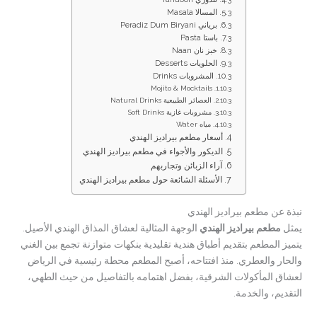
المسالا Masala
برياني Peradiz Dum Biryani
باستا Pasta
خبز نان Naan
الحلويات Desserts
المشروبات Drinks
Mojito & Mocktails
العصائر الطبيعية Natural Drinks
مشروبات غازية Soft Drinks
مياه Water
أسعار مطعم بيراديز الهندي
الديكور والأجواء في مطعم بيراديز الهندي
آراء الزبائن وتجاربهم
الأسئلة الشائعة حول مطعم بيراديز الهندي
نبذة عن مطعم بيراديز الهندي
يمثل
مطعم بيراديز الهندي
الوجهة المثالية لعشاق المذاق الهندي الأصيل.
يتميز المطعم بتقديم أطباق هندية تقليدية بنكهات متوازنة تجمع بين الغني
والحار والعطري. منذ افتتاحه، أصبح المطعم محطة رئيسية في الرياض
لعشاق المأكولات الشرقية، بفضل اهتمامه بالتفاصيل من حيث الطهي،
التقديم، والخدمة.