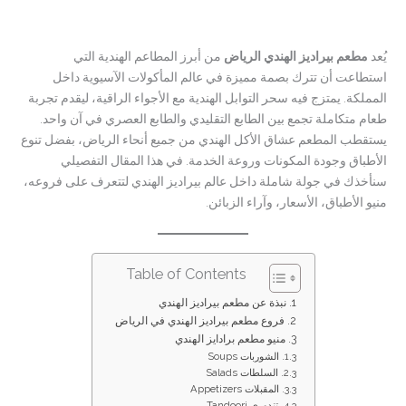
يُعد
مطعم بيراديز الهندي الرياض
من أبرز المطاعم الهندية التي
استطاعت أن تترك بصمة مميزة في عالم المأكولات الآسيوية داخل
المملكة. يمتزج فيه سحر التوابل الهندية مع الأجواء الراقية، ليقدم تجربة
طعام متكاملة تجمع بين الطابع التقليدي والطابع العصري في آن واحد.
يستقطب المطعم عشاق الأكل الهندي من جميع أنحاء الرياض، بفضل تنوع
الأطباق وجودة المكونات وروعة الخدمة. في هذا المقال التفصيلي
سنأخذك في جولة شاملة داخل عالم بيراديز الهندي لتتعرف على فروعه،
منيو الأطباق، الأسعار، وآراء الزبائن.
Table of Contents
نبذة عن مطعم بيراديز الهندي
فروع مطعم بيراديز الهندي في الرياض
منيو مطعم برادايز الهندي
الشوربات Soups
السلطات Salads
المقبلات Appetizers
تندوري Tandoori