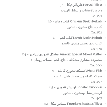
Haryali Tikka هاريالي تيكا
– 38
دجاج بالأعشاب والتوابل الهندية
271 Cal
Chicken Seekh Kebab كباب دجاج
– 38
كباب دجاج مشوي بالتندور
282 Cal
Lamb Seekh Kebab كباب لحم
– 42
كباب لحم نعيمي مشوي بالتندور
376 Cal
Peradiz Special Mixed Platter مشكل تندوري بيراديز
– 64
مجموعة مشاوي مشكلة (دجاج، لحم، سمك، روبيان…)
800 Cal
Whole Fish سمكة تندوري كاملة
– 59
سمكة كاملة مشوية بالتوابل الخاصة
497 Cal
Lobster Tandoori لوبستر تندوري
– 115
لوبستر متبل ومشوي بالتندور
407 Cal
Premium Seabass Tikka سيباس تيكا
– 69