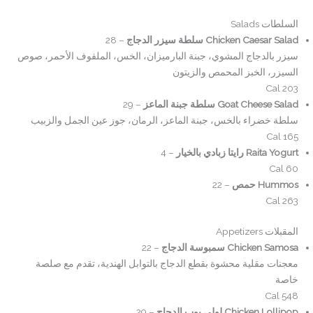
السلطات Salads
Chicken Caesar Salad سلطة سيزر الدجاج
– 28
سيزر بالدجاج المشوي، جبنة البارميزان، الخس، الملفوف الأحمر، صوص
السيزر، الخبز المحمص والزيتون
203 Cal
Goat Cheese Salad سلطة جبنة الماعز
– 29
سلطة خضراء بالخس، جبنة الماعز، الرمان، جوز عين الجمل والزبيب
165 Cal
Raita Yogurt رايتا زبادي بالخيار
– 4
60 Cal
Hummos حمص
– 22
263 Cal
المقبلات Appetizers
Chicken Samosa سمبوسة الدجاج
– 22
معجنات مقلية محشوة بقطع الدجاج بالتوابل الهندية، تقدم مع صلصة
خاصة
548 Cal
Chicken Lollipop لولي بوب الدجاج
– 29