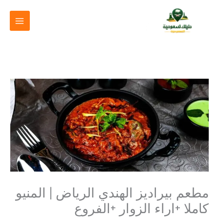
خطي
لى
لمحتوى
مطعم بيراديز الهندي الرياض | المنيو
كاملا +اراء الزوار +الفروع