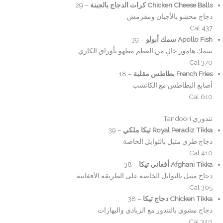
Chicken Cheese Balls كرات الدجاج بالجبنة
– 29
دجاج محشو بالأجبان ومقرمش
437 Cal
Apollo Fish سمك أبولو
– 39
سمك هامور خالٍ من العظم مطهو بأوراق الكاري
370 Cal
French Fries بطاطس مقلية
– 18
أصابع البطاطس مع الكاتشب
610 Cal
تندوري Tandoori
Royal Peradiz Tikka تيكا ملكي
– 39
دجاج طري متبل بالتوابل الخاصة
410 Cal
Afghani Tikka أفغاني تيكا
– 38
دجاج متبل بالتوابل الخاصة على الطريقة الأفغانية
305 Cal
Chicken Tikka دجاج تيكا
– 38
دجاج مشوي بالتندور مع الزبادي والبهارات
340 Cal