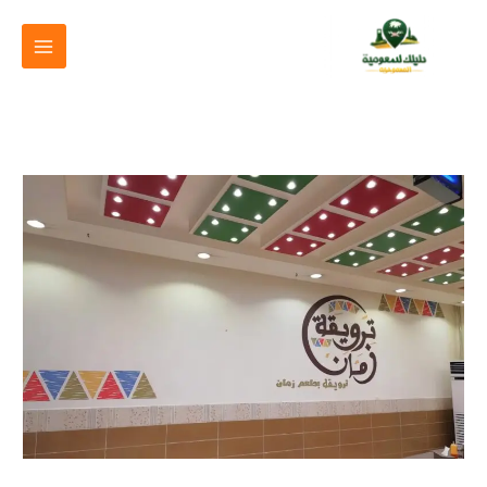
خطي
لى
لمحتوى