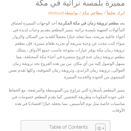
مميزة بلمسة تراثية في مكة
اترك تعليقاً
/
مطاعم
,
مكة
/ بواسطة
kholoud
يعد
مطعم ترويقة زمان في مكة المكرمة
أحد الوجهات المميزة لعشاق
المأكولات الشهية بلمسة تراثية. يتميز المطعم بتقديم وجبات لذيذة في
أجواء عائلية مريحة، مما جعله خيارًا مفضلاً للعديد من السكان والزوار.
سواء كنت تبحث عن وجبة سريعة أو تجربة طعام مميزة، فإن مطعم
ترويقة زمان مكة يوفر خيارات متنوعة تناسب جميع الأذواق ، يمتلك
مطعم ترويقة زمان عدة فروع منتشرة في أحياء مكة المختلفة، مما
يسهل الوصول إليه من أي مكان. من بين هذه الفروع نجد ترويقة زمان
العوالي، ترويقة زمان الزايدي، وترويقة زمان الشوقية، وكلها تقدم نفس
المستوى من الجودة والخدمة المميزة.
يتميز المطعم بأسعاره التي تتراوح بين المتوسطة والمرتفعة، مع الحفاظ
على جودة المكونات وطريقة التحضير. كما يقدم المطعم خصومات في
مناسبات خاصة مثل يوم التأسيس، مما يجعله خيارًا اقتصاديًا في هذه
الأوقات.
Table of Contents