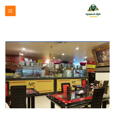
خطي
لى
لمحتوى