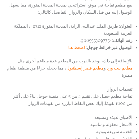
يقع مطعم تفاحة في موقع استراتيجي بمدينة المدينة المنورة، مما يسهل
الوصول إليه من قبل السكان والزوار. التفاصيل كالتالي:
العنوان
:
طريق الملك عبدالله، الراية، المدينة المنورة 42312، المملكة
العربية السعودية.
رقم الهاتف
:
+966555309775.
الوصول عبر خرائط جوجل:
اضغط هنا
.
بالإضافة إلى ذلك، يوجد بالقرب من المطعم عدة مطاعم أخرى مثل
مطعم بيت ورد
و
مطعم قصر إسطنبول
، مما يجعله جزءًا من منطقة طعام
مميزة.
تقييمات الزوار
تفاحة مطعم حصل على تقييم 4 من 5 على منصة جوجل بناءً على أكثر
من 1800 تقييمًا. إليك بعض النقاط البارزة من تقييمات الزوار:
الأطباق لذيذة ومشبعة.
الأسعار معقولة ومناسبة.
الخدمة سريعة وودية.
النادلات محترفات وذات ذوق رفيع.