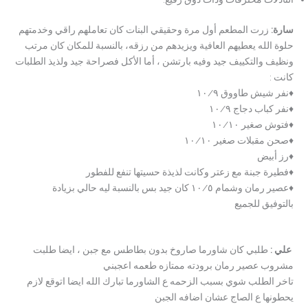
سارة:
زرت المطعم أول مرة وحقيقي البنات كان تعاملهم راقي وخدمتهم
حلوة الله يعطيهم العافية ويزيدهم من رزقه، بالنسبة للمكان كان مرتب
ونظيف والتكييف جيد وفيه بارتشن ، أما الأكل فصراحة جيد ولذيذ الطلبات
كانت :
♦️نفر شيش طاووق ١٠/٩
♦️نفر كباب دجاج ١٠/٩
♦️فتوش صغير ١٠/١٠
♦️صحن مقبلات صغير ١٠/١٠
♦️رز أبيض
♦️فطيرة جبنة مع زعتر وكانت لذيذة حسيتها تنفع للفطور
♦️عصير رمان وشمام ١٠/٥ كان جيد بس بالنسبة ليه حالي بزيادة
بالتوفيق للجميع
علي :
طلبي كان شاورما صاروخ بدون بطاطس مع جبن ، ايضا طلبت
مشروب عصير رمان برودته ممتازه طعمه اعجبني
تاخر الطلب شوي بسبب الزحمه ع الشاورما تبارك الله ايضا اتوقع لازم
يحطونها ع الصاج عشان اضافه الجبن