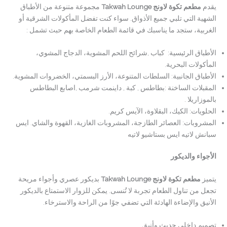
يقدم
مطعم تكوة لاونج Takwah Lounge
مجموعة متنوعة من الأطباق
الشهية التي تلبي جميع الأذواق. سواء كنت تفضل المأكولات الشرقية أو
الغربية، ستجد ما يناسبك في قائمة الطعام الخاصة بهم حبث تشمل :
الأطباق الرئيسية: كباب ,شرائح اللحم المشوية، الدجاج المشوي،
المأكولات البحرية.
الأطباق الجانبية: السلطات المتنوعة، الأرز البسمتي، الخضروات المشوية.
المقبلات الساخنة :بطاطس , كبة , داينمت شرمب ,اصابع البطاطس
بالموزاريلا .
الحلويات: الكيك، البقلاوة، الآيس كريم.
المشروبات: العصائر الطازجة، المشروبات الغازية، القهوة والشاي. ايس
سبانش لاتيه ايس بستاشيو لاتيه
الأجواء والديكور
يتميز
مطعم تكوة لاونج
Takwah Lounge
بديكور عصري وأجواء مريحة
تجعل من تناول الطعام تجربة لا تُنسى. يمكن للزوار الاستمتاع بالديكور
الأنيق والإضاءة الهادئة التي تضفي جوًا من الراحة والاسترخاء.
تصميم داخلي حديث وأنيق.