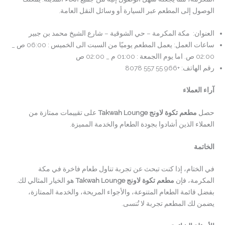
الوصول إلى المطعم عبر السيارة أو وسائل النقل العامة.
العنوان: مكة المكرمة – حي الشوقية – شارع الشيخ محمد بن جبير
ساعات العمل: يعمل المطعم يوميًا من السبت الى الخميس : 06:00 ص _
02:00 ص. اما يوم االجمعة : 01:00 م _ 02:00 ص
رقم الهاتف: +966 55 557 8078
آراء العملاء
حصل
مطعم تكوة لاونج
Takwah Lounge
على تقييمات ممتازة من
العملاء الذين أشادوا بجودة الطعام والخدمة المميزة.
الخاتمة
في الختام، إذا كنت تبحث عن تجربة تناول طعام فاخرة في مكة
المكرمة، فإن
مطعم تكوة لاونج
Takwah Lounge
هو الخيار المثالي لك.
بفضل قائمة الطعام المتنوعة، والأجواء المريحة، والخدمة الممتازة،
يضمن لك المطعم تجربة لا تُنسى.