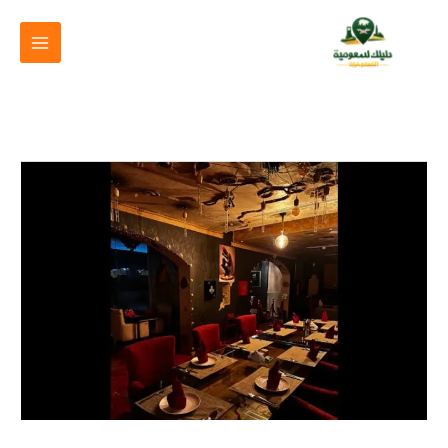
خطي
لى
لمحتوى