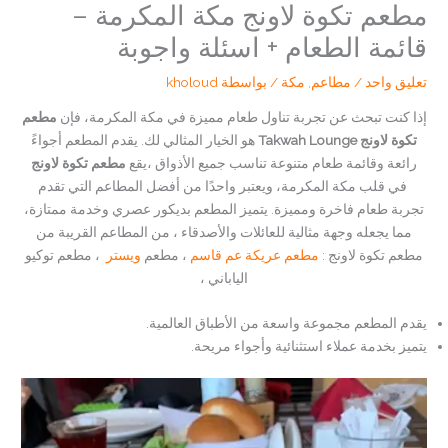
مطعم تكوة لاونج مكة المكرمة –
قائمة الطعام + اسئلة واجوبة
تعليق واحد
/
مطاعم
,
مكة
/ بواسطة
kholoud
إذا كنت تبحث عن تجربة تناول طعام مميزة في مكة المكرمة، فإن
مطعم
تكوة لاونج Takwah Lounge
هو الخيار المثالي لك. يقدم المطعم أجواءً
رائعة وقائمة طعام متنوعة تناسب جميع الأذواق ،يقع
مطعم تكوة لاونج
في قلب مكة المكرمة، ويعتبر واحدًا من أفضل المطاعم التي تقدم
تجربة طعام فاخرة ومميزة. يتميز المطعم بديكور عصري وخدمة ممتازة،
مما يجعله وجهة مثالية للعائلات والأصدقاء ، من المطاعم القريبة من
مطعم تكوة لاونج :
مطعم عريكة عم قاسم
، مطعم
ويستر
، مطعم توكيو
الياباني ،
يقدم المطعم مجموعة واسعة من الأطباق العالمية.
يتميز بخدمة عملاء استثنائية وأجواء مريحة.