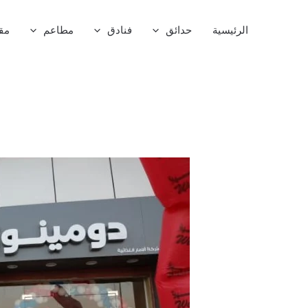
خطي
لى
الرئيسية
حدائق
فنادق
مطاعم
مق
لمحتوى