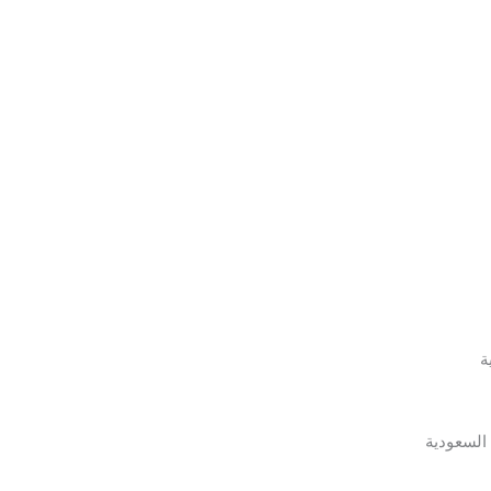
ة
 السعودية