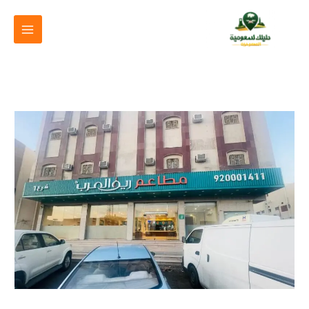
خطي
لى
لمحتوى