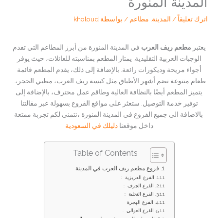
المدينة المنورة
اترك تعليقاً
/
المدينة
,
مطاعم
/ بواسطة
kholoud
يعتبر
مطعم ريف العرب
في المدينة المنورة من أبرز المطاعم التي تقدم
الوجبات العربية التقليدية. يمتاز المطعم بمناسبته للعائلات، حيث يوفر
أجواء مريحة وديكورات رائعة. بالإضافة إلى ذلك، يقدم المطعم قائمة
طعام متنوعة تضم أشهر الأطباق مثل كبسة ريف العرب، مظبي الحجر،..
يتميز المطعم أيضًا بالنظافة العالية وطاقم عمل محترف، بالإضافة إلى
توفير خدمة التوصيل. ستعثر على مواقع الفروع بسهولة عبر مقالتنا
بالاضافة الى جميع الفروع في المدينة المنورة ،نتمنى لكم تجربة ممتعة
داخل موقعنا
دليلك في السعودية
Table of Contents
فروع مطعم ريف العرب في المدينة
الفرع العزيزية :
الفرع الجرف :
الفرع التحلية :
الفرع الهجرة
الفرع العوالي :