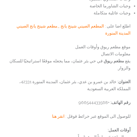
وجبات الشاورما الخاصة
وجبات عائلية متكاملة
اطلع اضا على :
المطعم الصيني شينج يانج _مطعم شينج يانج الصيني
المدينة المنورة
موقع مطعم ريوق وأوقات العمل
معلومات الاتصال
يقع
مطعم ريوق
في حي بئر عثمان، مما يجعله موقعًا استراتيجيًا للسكان
والزوار.
العنوان:
خالد بن عمرو بن عدي، بئر عثمان، المدينة المنورة 42331،
المملكة العربية السعودية
رقم الهاتف:
+966544433568
للوصول الى الموقع عبر خرائط قوقل :
انقر هنا
أوقات العمل:
من الساعة 5 صباحاً إلى 1 ظهراً