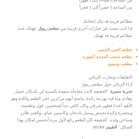
من الساعة 5 عصراً إلى 3 فجراً
مطاعم قريبة قد تنال إعجابك
إذا كنت تبحث عن خيارات أخرى قريبة من
مطعم ريوق
، فهناك عدة
مطاعم قريبة قد تهمك:
مطعم التنين الصيني
مطعم شعيب المدينة المنورة
مطعم دومينوز
التعليقات وتجارب الزبائن
آراء الزبائن حول مطعم ريوق
تجربة مميزة:
“الحقيقة كانت مفاجأة سعيدة بالنسبة لي. المكان جميل
وهادئ وما فيه بهرجة زائدة، واضح أنهم مركزين على الطعم واللذة وهو
الأهم. أخذنا فطور شرقي وكان كافي جداً لشخصين: فول وطعمية
ومحمرة وكبدة بحمص ومتبل باذنجان وكاستين شاي، والخبز طازز
وساخن ولذيذ. الحقيقة كان الطعم رائع لأول مرة أتحمس لمكان بهذا
الشكل.”
التقييم: 10/10