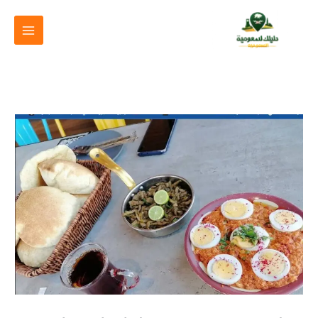
خطي
لى
لمحتوى