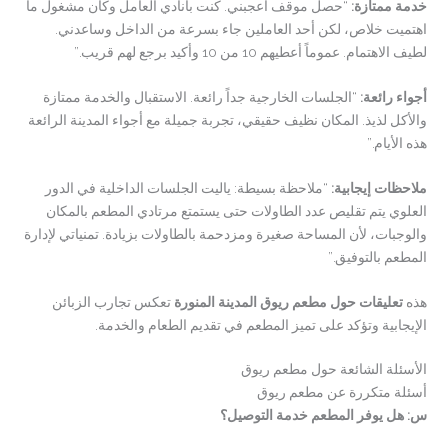
خدمة ممتازة:
“حصل موقف أعجبني. كنت بانادي العامل وكان مشغول ما
اهتميت خلاص، لكن أحد العاملين جاء بسرعة من الداخل وساعدني.
لطيف الاهتمام. عموماً أعطيهم 10 من 10 وأكيد برجع لهم قريب.”
أجواء رائعة:
“الجلسات الخارجية جداً رائعة. الاستقبال والخدمة ممتازة
والأكل لذيذ. المكان نظيف حقيقي، تجربة جميلة مع أجواء المدينة الرائعة
هذه الأيام.”
ملاحظات إيجابية:
“ملاحظة بسيطة: ياليت الجلسات الداخلية في الدور
العلوي يتم تقليص عدد الطاولات حتى يستمتع مرتادي المطعم بالمكان
والوجبات، لأن المساحة صغيرة ومزدحمة بالطاولات بزيادة. تمنياتي لإدارة
المطعم بالتوفيق.”
هذه
تعليقات حول مطعم ريوق المدينة المنورة
تعكس تجارب الزبائن
الإيجابية وتؤكد على تميز المطعم في تقديم الطعام والخدمة.
الأسئلة الشائعة حول مطعم ريوق
أسئلة متكررة عن مطعم ريوق
س: هل يوفر المطعم خدمة التوصيل؟