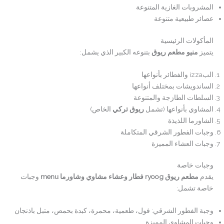
المشروبات الغازية المتنوعة
عصائر طبيعية متنوعة
المأكولات الرئيسية
يتميز
منيو مطعم ريوق
بتنوعه الكبير الذي يشمل:
البizza والفطائر بأنواعها
الساندويشات بمختلف أنواعها
السلطات الطازجة والمتنوعة
المشاوي بأنواعها (تشمل
ريوق تركي
الخاص)
الشاورما اللذيذة
وجبات الفطور الشرقي المتكاملة
وجبات العشاء المميزة
وجبات خاصة
يقدم
مطعم ريوق ryoog فطار وعشاء مشاوي وشاورما menu
وجبات
خاصة تشمل:
وجبة الفطور الشرقي: فول، طعمية، محمرة، كبدة بحمص، متبل باذنجان
وجبات المشاوي المميزة