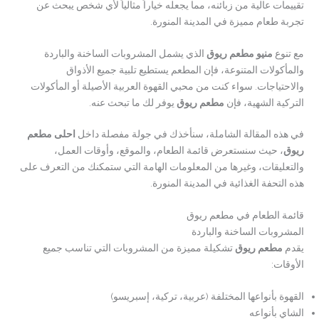
تقييمات عالية من زبائنه، مما يجعله خياراً مثالياً لأي شخص يبحث عن
تجربة طعام مميزة في المدينة المنورة.
مع تنوع
منيو مطعم ريوق
الذي يشمل المشروبات الساخنة والباردة
والمأكولات المتنوعة، فإن المطعم يستطيع تلبية جميع الأذواق
والاحتياجات. سواء كنت من محبي القهوة العربية الأصيلة أو المأكولات
التركية الشهية، فإن
مطعم ريوق
يوفر لك ما تبحث عنه.
في هذه المقالة الشاملة، سنأخذك في جولة مفصلة داخل
احلى مطعم
ريوق
، حيث سنستعرض قائمة الطعام، والموقع، وأوقات العمل،
والتعليقات، وغيرها من المعلومات الهامة التي ستمكنك من التعرف على
هذه التحفة الغذائية في المدينة المنورة.
قائمة الطعام في مطعم ريوق
المشروبات الساخنة والباردة
يقدم
مطعم ريوق
تشكيلة مميزة من المشروبات التي تناسب جميع
الأوقات:
القهوة بأنواعها المختلفة (عربية، تركية، إسبريسو)
الشاي بأنواعه