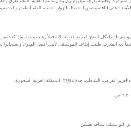
 الانتركوت وطلبته بدرجة ميديوم ويل وكان ممتازًا للغاية؛ اللحم طري ونظ
في وصف لذة الأكل. أنصح الجميع بتجربته لأنه فعلاً رهيب ولذيذ، وإذا كنت
بدأ بعد المغرب. طلبت إيقاف الموسيقى لأنني أفضل الهدوء، واستجابوا لط