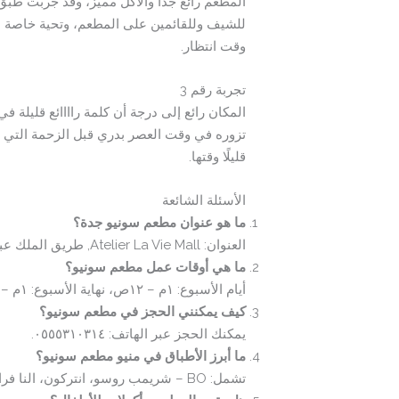
المطعم رائع جدًا والأكل مميز، وقد جربت طبق
وقت انتظار.
تجربة رقم 3
المكان رائع إلى درجة أن كلمة راااائع قليلة 
تزوره في وقت العصر بدري قبل الزحمة التي ت
قليلًا وقتها.
الأسئلة الشائعة
ما هو عنوان مطعم سونيو جدة؟
العنوان: Atelier La Vie Mall, طريق الملك عبدالعزيز الفرعي، الشاطئ، جدة 23514، المملكة العربية السعودية.
ما هي أوقات عمل مطعم سونيو؟
أيام الأسبوع: ١م – ١٢ص، نهاية الأسبوع: ١م – ١٢:٣٠ص.
كيف يمكنني الحجز في مطعم سونيو؟
يمكنك الحجز عبر الهاتف: ٠٥٥٥٣١٠٣١٤.
ما أبرز الأطباق في منيو مطعم سونيو؟
تشمل: BO – شريمب روسو، انتركون، النا فرايز، ليو ستيك، ستافد تشيكن.