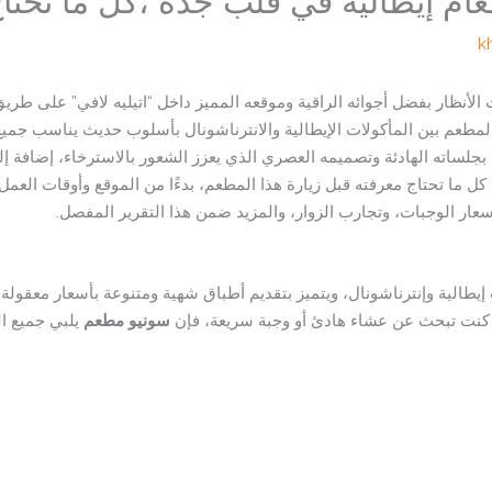
ام إيطالية في قلب جدة ،كل ما تحتا
k
الأنظار بفضل أجوائه الراقية وموقعه المميز داخل “اتيليه لافي” على طري
لمطعم بين المأكولات الإيطالية والانترناشونال بأسلوب حديث يناسب جميع 
بجلساته الهادئة وتصميمه العصري الذي يعزز الشعور بالاسترخاء، إضافة إل
ل ما تحتاج معرفته قبل زيارة هذا المطعم، بدءًا من الموقع وأوقات العمل و
عار الوجبات، وتجارب الزوار، والمزيد ضمن هذا التقرير المفصل.
يطالية وإنترناشونال، ويتميز بتقديم أطباق شهية ومتنوعة بأسعار معقول
 كنت تبحث عن عشاء هادئ أو وجبة سريعة، فإن
سونيو مطعم
يلبي جميع ال