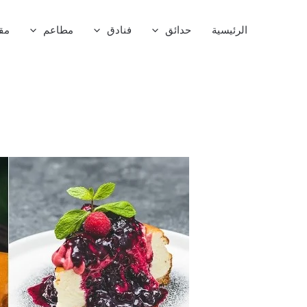
خطي
لى
الرئيسية
حدائق
فنادق
مطاعم
مق
لمحتوى