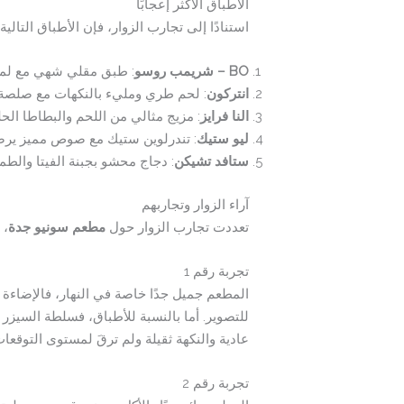
الأطباق الأكثر إعجابًا
استنادًا إلى تجارب الزوار، فإن الأطباق التالي
BO – شريمب روسو
: طبق مقلي شهي مع لم
انتركون
: لحم طري ومليء بالنكهات مع صلصة 
النا فرايز
: مزيج مثالي من اللحم والبطاطا ال
ليو ستيك
: تندرلوين ستيك مع صوص مميز يرضي
ستافد تشيكن
: دجاج محشو بجبنة الفيتا والط
آراء الزوار وتجاربهم
تعددت تجارب الزوار حول
مطعم سونيو جدة
، 
تجربة رقم 1
المطعم جميل جدًا خاصة في النهار، فالإضاءة ا
عادية والنكهة ثقيلة ولم ترقَ لمستوى التوقعات
تجربة رقم 2