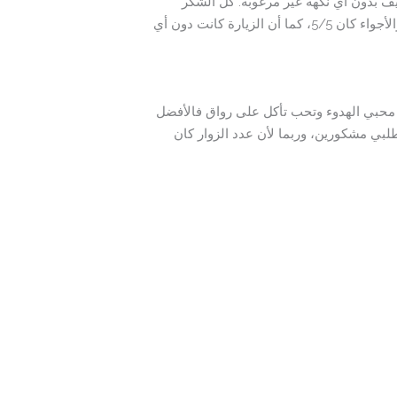
يف بدون أي نكهة غير مرغوبة. كل الشكر
للشيف وللقائمين على المطعم، وتحية خاصة للأستاذ على لباقته وحسن استقباله للزوار. التقييم العام للطعام والخدمة والأجواء كان 5/5، كما أن الزيارة كانت دون أي
 من محبي الهدوء وتحب تأكل على رواق فالأفضل
لبي مشكورين، وربما لأن عدد الزوار كان