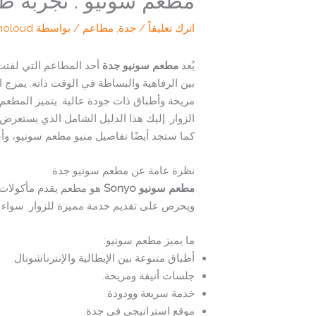
مطعم سونيو : تجربة طع
اترك تعليقاً
/
جدة
,
مطاعم
/ بواسطة
holoud
يُعد
مطعم سونيو جدة
أحد المطاعم التي لفتت 
بين الرفاهية والبساطة في الوقت ذاته. يمزج ا
مريحة وأطباق ذات جودة عالية. يتميز المطعم 
الزوار. إليك هذا الدليل الشامل الذي يستعرض ك
كما ستجد أيضًا تفاصيل منيو مطعم سونيو، وأس
نظرة عامة عن مطعم سونيو جدة
مطعم سونيو Sonyo
هو مطعم يقدم مأكولات إ
ويحرص على تقديم خدمة مميزة للزوار. سواء
ما يميز مطعم سونيو:
أطباق متنوعة بين الإيطالية والإنترناشونال.
جلسات أنيقة ومريحة.
خدمة سريعة وودودة.
موقع استراتيجي في جدة.