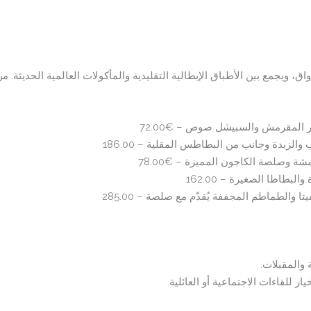
واق، ويجمع بين الأطباق الإيطالية التقليدية والمأكولات العالمية الحديثة. من
المقرمش والسبيشل صوص – €72.00
ة وصلصة الكاجون المميزة – €78.00
طاطا الصغيرة – 162.00
والطماطم المجففة يُقدّم مع صلصة – 285.00
 والمقبلات.
ار للقاءات الاجتماعية أو العائلية.