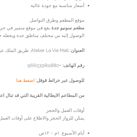
أسعار مناسبة مع جودة عالية.
موقع المطعم وطرق التواصل
مطعم سونيو جدة
يقع في موقع متميز في حي
الوصول إليه من مختلف مناطق جدة ويجعله خيارًا
العنوان:
Atelier La Vie Mall, طريق الملك عبدالعزيز الفرعي، الشاطئ، جدة 23514، المملكة العربية السعودية
رقم الهاتف:
+966539811880
للوصول عبر خرائط قوقل:
اضغط هنا
من المطاعم الايطالية القريبة التي قد تنال اع
أوقات العمل والحجز
يمكن للزوار الحجز والاطلاع على أوقات العمل
أيام الأسبوع: ١م – ١٢ص