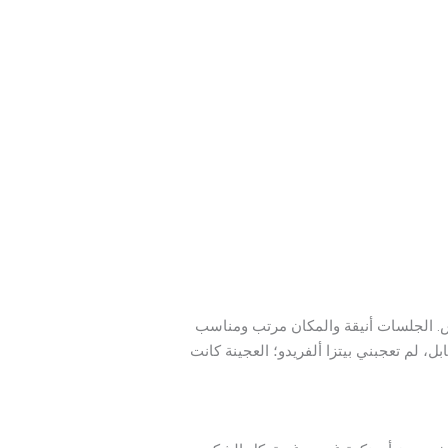
عاش. الجلسات أنيقة والمكان مرتب ومناسب
إلى لمسة خاصة تميزها. في المقابل، لم تعجبني بيتزا ألفريدو؛ العجينة كانت