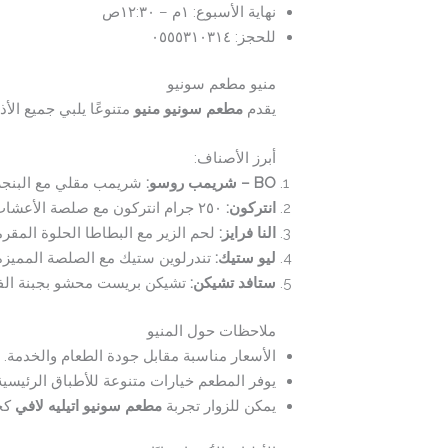
نهاية الأسبوع: ١م – ١٢:٣٠ص
للحجز: ٠٥٥٥٣١٠٣١٤
منيو مطعم سونيو
يقدم
مطعم سونيو منيو
متنوعًا يلبي جميع الأذ
أبرز الأصناف:
BO – شريمب روسو:
شريمب مقلي مع البنجر 
انتركون:
٢٥٠ جرام انتركون مع صلصة الأعشاب والزبدة وجانب من البطاطس المقلية – 186.00
النا فرايز:
لحم الزير مع البطاطا الحلوة المقرمش
ليو ستيك:
تندرلوين ستيك مع الصلصة المميزة والب
ستافد تشيكن:
تشيكن بريست محشو بجبنة الفيتا 
ملاحظات حول المنيو
الأسعار مناسبة مقابل جودة الطعام والخدمة.
يوفر المطعم خيارات متنوعة للأطباق الرئيسية
يمكن للزوار تجربة
مطعم سونيو اتيليه لافي
كخي