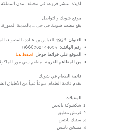
لذيذة. تنتشر فروعه في مختلف مدن المملكة مث
موقع شوبك والتواصل
يقع مطعم شوبك في حي …. بالمدينة المنورة، م
العنوان:
4936 العباس بن عبادة، القصواء، المدينة المنورة 42391، المملكة العربية السعودية
رقم الهاتف:
+9668002444005
الموقع على خرائط جوجل:
اضغط هنا
من المطاعم القريبة
: مطعم سي مور للماكولا
قائمة الطعام في شوبك
تقدم قائمة الطعام تنوعاً غنياً من الأطباق ال
المقبلات
:
شكشوكة بالجبن
فرنش مطبق
ستيك بايتس
مسخن بايتس