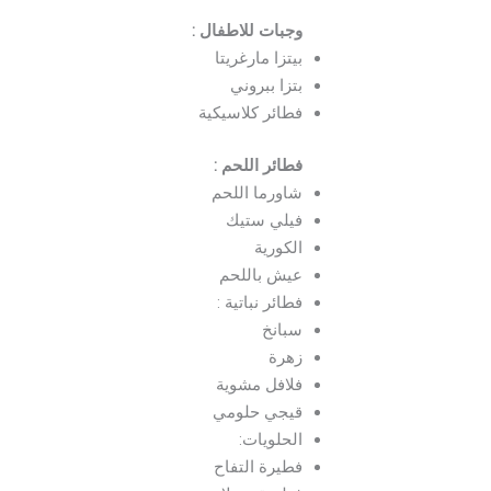
وجبات للاطفال :
بيتزا مارغريتا
بتزا ببروني
فطائر كلاسيكية
فطائر اللحم
:
شاورما اللحم
فيلي ستيك
الكورية
عيش باللحم
فطائر نباتية :
سبانخ
زهرة
فلافل مشوية
قيجي حلومي
الحلويات:
فطيرة التفاح