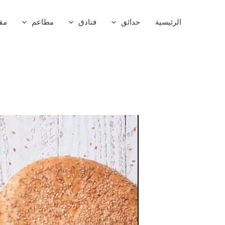
خطي
لى
الرئيسية
حدائق
فنادق
مطاعم
مق
لمحتوى