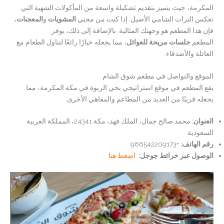
المكرمة، حيث يتميز بتقديم تشكيلة واسعة من المأكولات الشهية التي
تعكس التراث الشامي الأصيل. إذا كنت من محبي
المشويات
و
المعجنات
،
فإن هذا المطعم هو وجهتك المثالية. بالإضافة إلى ذلك، يوفر
المطعم
جلسات مريحة للعوائل
، مما يجعله خيارًا رائعًا لتناول الطعام مع
العائلة والأصدقاء.
الموقع والتواصل في مطعم شوق الشام
يقع المطعم في موقع استراتيجي بحي الربوة في مكة المكرمة، مما
يجعله قريبًا من العديد من المطاعم والمقاهي الأخرى.
العنوان
:
محمد صالح جمال، الملك فهد، مكة 24341، المملكة العربية
السعودية
رقم الهاتف:
+966542209173
الوصول عبر خرائط جوجل:
اضغط هنا