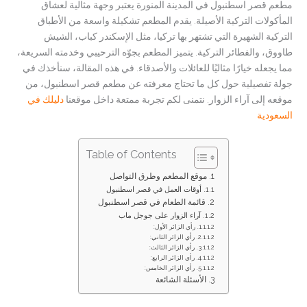
مطعم قصر اسطنبول في المدينة المنورة يعتبر وجهة مثالية لعشاق
المأكولات التركية الأصيلة. يقدم المطعم تشكيلة واسعة من الأطباق
التركية الشهيرة التي تشتهر بها تركيا، مثل الإسكندر كباب، الشيش
طاووق، والفطائر التركية. يتميز المطعم بجوّه الترحيبي وخدمته السريعة،
مما يجعله خيارًا مثاليًا للعائلات والأصدقاء. في هذه المقالة، سنأخذك في
جولة تفصيلية حول كل ما تحتاج معرفته عن مطعم قصر اسطنبول، من
موقعه إلى آراء الزوار. نتمنى لكم تجربة ممتعة داخل موقعنا
دليلك في
السعودية
Table of Contents
موقع المطعم وطرق التواصل
أوقات العمل في قصر اسطنبول
قائمة الطعام في قصر اسطنبول
آراء الزوار على جوجل ماب
رأي الزائر الأول:
رأي الزائر الثاني:
رأي الزائر الثالث:
رأي الزائر الرابع:
رأي الزائر الخامس:
الأسئلة الشائعة