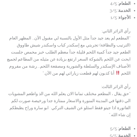
الطعام
:
4/5
الخدمة
:
3/5
الأجواء
:
1/5
رأي الزائر الثاني:
“المطعم لم يعد جيد جدآ مثل الأول بالنسبة لي مقبول الآن… المظهر العام
(الترتيب والنظافة) تجربتي مع إسكندر كباب واسكندر شيش طاووق
الطعم جيد جدآ كمية اللحم قليلة جدآ معظم الطلب خبز محمص جلست
ابحث عن اللحم بالشوكة السعر ارتفع بزيادة عن مثيله من المطاعم لجميع
الأصناف الإسكندر والسلطة والشورية ومصقعة اللحم….رشة من مفروم
اللحم
أنا كذبون لهم قطعت زياراتي لهم من الآن.”
رأي الزائر الثالث:
“حق يقال ، المطعم مختلف تماما الان يعلم الله من الذ واطعم المشويات
الي ذقتها في المدينة المنورة والاسعار ممتازة جدا ورخيصة صورت لكم
الفاتورة اذا جيتو فقط اسئلو عن الشيف التركي : ابو سارة وراح يظبطكم
إن شاء الله.”
الطعام
:
5/5
الخدمة
:
5/5