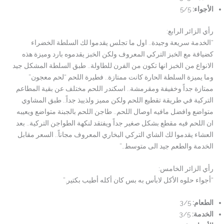
الأجواء
:
5/5
رأي الزائر الرابع:
“الخدمة سريعة وجيدة.. اول ما تجلس يقدموا لك السلطة الخضراء
كضيافة مع الخبز التركي المعروف ولكن الخبز يقدموه بارد وميزة هذه
الانواع من الخبز انها تكون من الفرن للطاولة.. طبق السلطة المشكل جيد
وما يميزة السلطة الحارة كانت ممتازة.. فطيرة اللحم “لحم معجون”
ممتازة جداً وخفيفة ومقرمشة.. اسكندر اللحم مختلف عن بقية المطاعم
التركية في طريقة تقطيع اللحم ولكن مميز ولذييذ جداً.. طبق المشاوي
متواضع وافضل مافيه اوصال اللحم.. طاجن اللحم بالجبنة متواضع ويعيبه
ان اللحم فيه مقطع بشكل صغير جداً ويفتقد لنكهة الطواجن التركية.. بعد
العشاء يقدموا لك الشاي التركي البخاري المعروف مجاناً.. السعر مقابل
الخدمة والطعم جيد الى متوسط..”
رأي الزائر الخامس:
“أجواء حلوه الأكل لابأس به بس كان أكله أطيب بكتير.”
الطعام
:
3/5
الخدمة
:
3/5