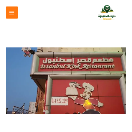
خطي
لى
لمحتوى