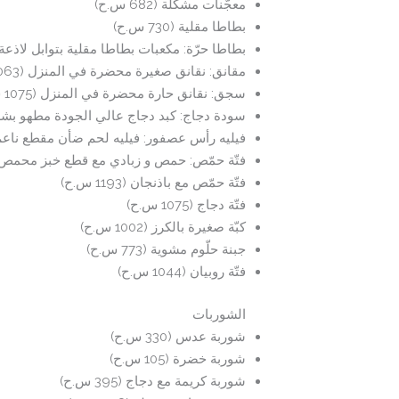
معجّنات مشكّلة (682 س.ح)
بطاطا مقلية (730 س.ح)
بطاطا حرّة: مكعبات بطاطا مقلية بتوابل لاذعة (382 س.
مقانق: نقانق صغيرة محضرة في المنزل (1063 س.ح)
سجق: نقانق حارة محضرة في المنزل (1075 س.ح)
سودة دجاج: كبد دجاج عالي الجودة مطهو بشراب الر
فيليه رأس عصفور: فيليه لحم ضأن مقطع ناعم مع الل
فتّة حمّص: حمص و زبادي مع قطع خبز محمص وصنوبر
فتّة حمّص مع باذنجان (1193 س.ح)
فتّة دجاج (1075 س.ح)
كبّة صغيرة بالكرز (1002 س.ح)
جبنة حلّوم مشوية (773 س.ح)
فتّة روبيان (1044 س.ح)
الشوربات
شوربة عدس (330 س.ح)
شوربة خضرة (105 س.ح)
شوربة كريمة مع دجاج (395 س.ح)