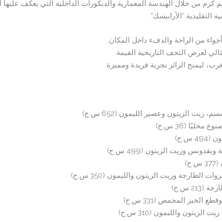
كرم من خلال الهندسة المعمارية والديكورات الداخلية التي يعكف عليها 
 التقليدية “الأرابيسك”.
أجواء من الراحة والدفء داخل المكان.
الي لعرض التحف التاريخية القيمة.
رب، ليمنح الزائر تجربة فريدة ومميزة.
يت الزيتون وعصير الليمون (652 س.ح)
يًا (36 س.ح)
س.ح)
ونس وزيت الزيتون (499 س.ح)
ح)
لطازجة وزيت الزيتون والليمون (350 س.ح)
21 س.ح)
لخبز المحمص (331 س.ح)
زيتون والليمون (310 س.ح)