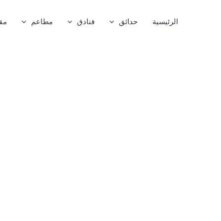
خطي
لى
الرئيسية
حدائق
فنادق
مطاعم
مق
لمحتوى