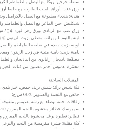
سلطة جرجير: روكا مع البصل والطماطم الكرزية وزي
ورق عنب: أوراق العنب الطازجة مع خليط أرز منعش (
هندبة: هندباء مطبوخة مع البصل بالكراميل ويقدم مع
شنكليش: جبن الماعز مع البصل والطماطم والفلفل 
ورق عنب مع الزبادي بورق زهر الورد (294 س.ح)
لبنة بالثوم: لبن رائب مغطى بزيت الزيتون (544 س.ح)
لوبية بزيت: يقدم في صلصة الطماطم والبصل (385 س.ح
بامية بزيت: بامية متبلة في زيت الزيتون ومعجون ال
مصقّعة باذنجان: راتاتوي من الباذنجان والطماطم 
محمّرة: غموس أحمر مصنوع من فتات الخبز والفلفل 
المقبلات الساخنة
فتّة شيش برك: شيش برك، حمص، خبز بلدي، زبادي، ك
حمّص مع اللحمة والصنوبر (662 س.ح)
رقاقات: جبنة بيضاء مع رشة بقدونس ملفوفة ومقلية (
سمبوسك: فطائر محشوة باللحم المفروم (620 س.ح)
فطاير: فطيرة برغل محشوة باللحم المفروم والصنوبر 
كبّة مقلية: قشرة مقرمشة من اللحم والبرغل (735 س.ح)