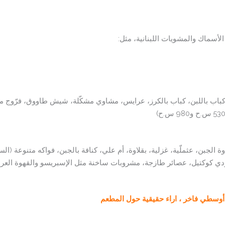
الأسماك والمشويات اللبنانية، مثل:
باب باللبن، كباب بالكرز، عرايس، مشاوي مشكّلة، شيش طاووق، فرّوج 
عثملّية، غزلية، بقلاوة، أم علي، كنافة بالجبن، فواكه متنوعة (السعرات تتراوح بين
ي كوكتيل، عصائر طازجة، مشروبات ساخنة مثل الإسبريسو والقهوة العربية
أوسطي فاخر ، اراء حقيقية حول المطعم