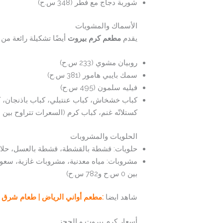
شوربة دجاج مع فطر (348 س.ح)
الأسماك والمشويات
يقدم
مطعم كرم بيروت
أيضًا تشكيلة رائعة من 
روبيان مشوي (233 س.ح)
سمك بايبي هامور (381 س.ح)
فيليه سلمون (495 س.ح)
كباب خشخاش، كباب عنتبلي، كباب باذنجان، ك
كستلاتّه غنم، كباب كرم (السعرات تتراوح بين 530 س.ح و980 س.ح)
الحلويات والمشروبات
حلويات: قشطة بالقشطة، قشطة بالعسل، حلاوة الجبن، 
مشروبات: مياه معدنية، مشروبات غازية، سعود
بين 0 س.ح و782 س.ح)
شاهد ايضا
:مطعم أواني الرياض | طعام شرق 
أسعار كرم بيروت و الحجز