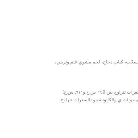
مسحّب، كباب دجاج، لحم مشوي غنم وتربلي،
 408 س.ح و794 س.ح)
 والشاي والكابوتشينو (السعرات تتراوح