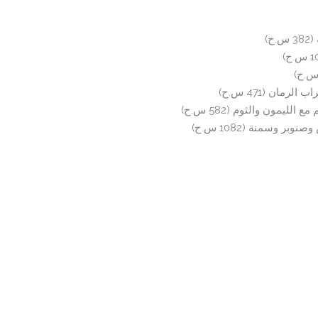
ح)
مان (471 س.ح)
يمون والثوم (582 س.ح)
 وسمنة (1082 س.ح)