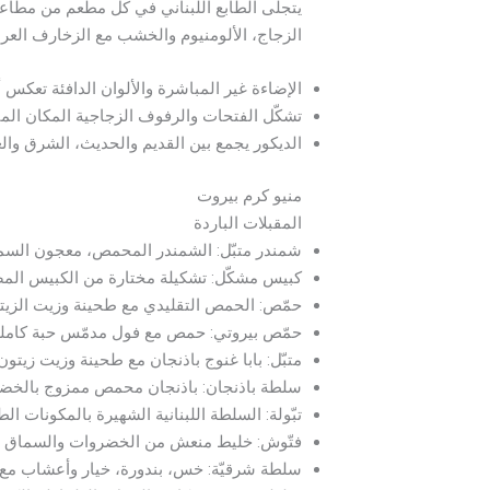
يتجلى الطابع اللبناني في كل مطعم من مطاعم 
الزجاج، الألومنيوم والخشب مع الزخارف العربية
الإضاءة غير المباشرة والألوان الدافئة تعكس 
تشكّل الفتحات والرفوف الزجاجية المكان المث
الديكور يجمع بين القديم والحديث، الشرق والغ
منيو كرم بيروت
المقبلات الباردة
شمندر متبّل: الشمندر المحمص، معجون السمسم، ز
كبيس مشكّل: تشكيلة مختارة من الكبيس المصنوع محل
حمّص: الحمص التقليدي مع طحينة وزيت الزيتون (494 
حمّص بيروتي: حمص مع فول مدمّس حبة كاملة وبقد
متبّل: بابا غنوج باذنجان مع طحينة وزيت زيتون (377 س.
سلطة باذنجان: باذنجان محمص ممزوج بالخضروات ا
تبّولة: السلطة اللبنانية الشهيرة بالمكونات الطازجة (3
فتّوش: خليط منعش من الخضروات والسماق وقطع ا
سلطة شرقيّة: خس، بندورة، خيار وأعشاب مع زيت ال