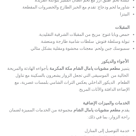
كبسة لحم: طبق أرز مع لحم الضأن المميز بتوابله الفريدة.
شاورما لحم ودجاج: تقدم مع الخبز الطازج والخضروات المقطعة.
البيتزا
المقبلات
حمص وبابا غنوج: مزيج من المقبلات الشرقية التقليدية.
تبولة وسلطة فتوش: سلطات شامية طازجة ومنعشة.
سمبوسك جبن ولحم: معجنات محشوة ومقلية بشكل مثالي.
الأجواء والديكور
يتميز
مطعم مشويات يامال الشام مكة المكرمة
بأجواءه الهادئة والمريحة
الخالية من الموسيقى التي تجعل الزوار يشعرون بالسكينة مع تناول
الطعام . الديكور الداخلي يعكس التراث الشامي بلمسات عصرية، مع
الإضاءة الدافئة والأثاث المريح.
الخدمات والميزات الإضافية
يقدم
مطعم مشويات يامال الشام
مجموعة من الخدمات المميزة لضمان
راحة الزوار، بما في ذلك:
خدمة التوصيل إلى المنازل.