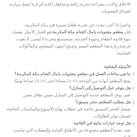
الاخلاق والادب بصراحة تجربة رائعة وتستاهل اعادة الزيارة انصح بزيارته
لعشاق المشويات
واخيرا إذا كنت تبحث عن تجربة طعام مميزة في مكة المكرمة،
فإن
مطعم مشويات يامال الشام مكة المكرمة
هو الخيار الأمثل. بفضل
تنوع قائمة الطعام وجودة الخدمة، ستستمتع بتجربة لا تُنسى. لا تفوت
فرصة زيارة هذا المطعم المميز وتذوق أشهى المشاوي والمأكولات
الشامية.
الأسئلة الشائعة
ما هي ساعات العمل في مطعم مشويات يامال الشام مكة المكرمة؟
يفتح المطعم أبوابه من الساعة 01:00 مساءا حتى 02:00 صباحا يوميًا.
هل يتوفر خيار التوصيل إلى المنازل؟
نعم، يوفر المطعم خدمة التوصيل إلى المنازل ضمن نطاق معين.
هل يتطلب المطعم حجز مسبق؟
يفضل الحجز المسبق خاصة في عطلات نهاية الأسبوع والمناسبات الخاصة
لضمان توفر الطاولات.
هل توجد خيارات نباتية في القائمة
نعم، يقدم المطعم مجموعة من الأطباق النباتية والمقبلات التي تناسب