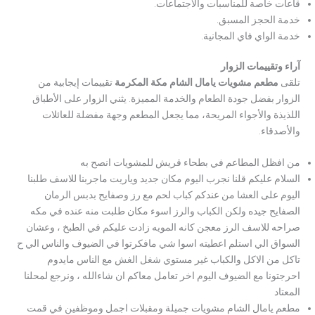
قاعات خاصة للمناسبات والاجتماعات.
خدمة الحجز المسبق.
خدمة الواي فاي المجانية.
آراء وتقييمات الزوار
تلقى
مطعم مشويات يامال الشام مكة المكرمة
تقييمات إيجابية من
الزوار بفضل جودة الطعام والخدمة المميزة. يثني الزوار على الأطباق
اللذيذة والأجواء المريحة، مما يجعل المطعم وجهة مفضلة للعائلات
والأصدقاء.
من افظل المطاعم في بطحاء قريش للمشويات انصح به
السلام عليكم قلنا نجرب اليوم مكان جديد وياريت ماجربنا للاسف طلبنا
اليوم على العشا من عندكم كباب لحم مع رز وصفايح بدبس الرمان
الصفايح جيده ولكن الكباب والرز اسوء مكان طلبت منه عنده في مكه
صراحه للاسف الرز معجن كانه المويه زادت عليكم في الطبخ ، وعشان
السواق الي استلم اعطيته اسوا شي مافكرتوا في الضيوف والناس الي ح
تاكل من الاكل والكباب غير مستوي شغل الغش مع الناس مايدوم
احرجتونا مع الضيوف اليوم اخر تعامل معاكم ان شاءالله ، ونرجع لمحلنا
المعتاد
مطعم يامال الشام مشويات جميلة ومقبلات اجمل وموظفين في قمت