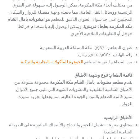
من مختلف أنحاء مكة المكرمة. يمكن الوصول إليه بسهولة عبر الطرق
الرئيسية ووسائل النقل العامة، مما يجعله وجهة مفضلة للزوار والسكان
المحليين على حد سواء. العنوان الدقيق للمطعم هو [
مشويات يامال الشام
مكه المكرمه بطحاء قريش
]، ويمكن الوصول إليه باستخدام خرائط
جوجل أو التطبيقات الملاحية الأخرى.
عنوان المطعم : 3587، مكة المملكة العربية السعودية
رقم الهاتف : +966 12 530 7305
من المطاعم القريبة : مطعم
الجوهرة للمأكولات البخارية والتركية
قائمة الطعام: تنوع وشهية الأطباق
يقدم
مطعم مشويات يامال الشام مكة المكرمة
مجموعة متنوعة من
الأطباق الشامية التقليدية والمشويات الشهية التي تلبي جميع الأذواق.
تتميز قائمة الطعام بالتنوع والجودة العالية، مما يجعلها تجربة مميزة
للزوار.
الأطباق الرئيسية
مشاوي متنوعة: تشمل اللحوم والدجاج والأسماك المشوية على الطريقة
الشامية التقليدية.