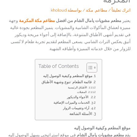
اترك تعليقاً
/
مطاعم
,
مكة
/ بواسطة
kholoud
يعتبر
مطعم مشويات يامال الشام من افضل
مطاعم مكة المكرمة
وجهة
مميزة لعشاق المأكولات الشامية والمشويات. يتميز المطعم بجودة عالية
في تقديم أشهى الأطباق المتنوعة، بالإضافة إلى أجواء مريحة وديكور
أنيق يعكس التراث الشامي. يسعى المطعم لتقديم تجربة طعام لا تُنسى
للزوار من خلال خدماته المميزة وأطباقه الشهية.
Table of Contents
موقع المطعم وكيفية الوصول إليه
قائمة الطعام: تنوع وشهية الأطباق
الأطباق الرئيسية
المقبلات
الأجواء والديكور
الخدمات والميزات الإضافية
آراء وتقييمات الزوار
الأسئلة الشائعة
موقع المطعم وكيفية الوصول إليه
يقع
مطعم مشويات يامال الشام
في موقع استراتيجي يسهل الوصول إليه