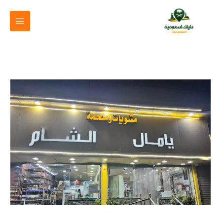
خطي
لى
لمحتوى