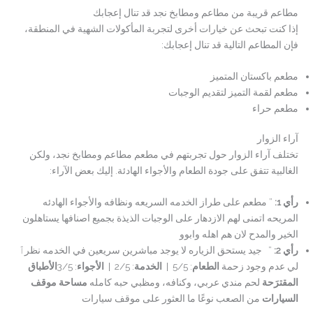
مطاعم قريبة من مطاعم ومطابخ نجد قد تنال إعجابك
إذا كنت تبحث عن خيارات أخرى لتجربة المأكولات الشهية في المنطقة،
فإن المطاعم التالية قد تنال إعجابك:
مطعم باكستان المتميز
مطعم لقمة التميز لتقديم الوجبات
مطعم حراء
آراء الزوار
تختلف آراء الزوار حول تجربتهم في مطعم مطاعم ومطابخ نجد، ولكن
الغالبية تتفق على جودة الطعام والأجواء الهادئة. إليك بعض الآراء:
رأي 1
:
” مطعم على طراز الخدمه السريعه ونظافه والأجواء الهادئه
المريحه اتمنى لهم الازدهار على الوجبات الذيذة بجميع اصنافها يستاهلون
الخير والمدح لان هم اهله وابوو
رأي 2
:
” جيد يستحق الزياره لا يوجد مباشرين سريعين في الخدمه نظرٱ
لي عدم وجود زحمة
الطعام
: 5/5 |
الخدمة
: 2/5 |
الأجواء
: 3/5
الأطباق
المقترَحة
لحم مندي عربي، وكنافه، ومظبي حبه كامله
مساحة موقف
السيارات
من الصعب نوعًا ما العثور على موقف سيارات