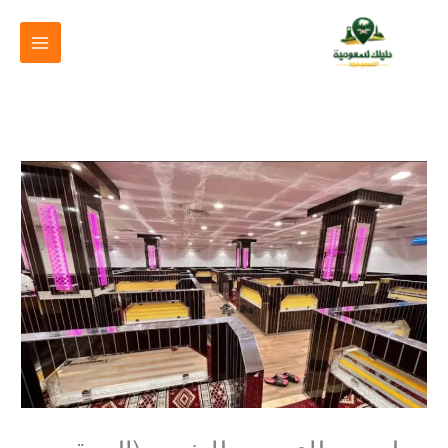
خطي
لى
لمحتوى