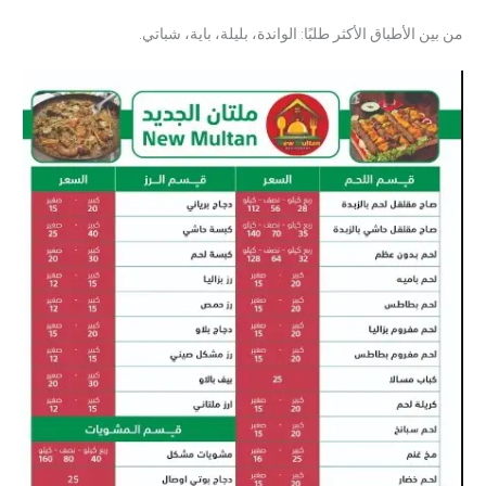
من بين الأطباق الأكثر طلبًا: الواندة، بليلة، باية، شباتي.