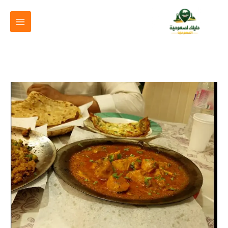
خطي
لى
لمحتوى