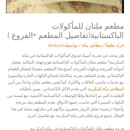
مطعم ملتان للمأكولات
الباكستانية(تفاصيل المطعم +الفروع )
اترك تعليقاً
/
مطاعم
,
مكة
/ بواسطة
kholoud
هل تبحث عن تجربة أصيلة لتذوق المأكولات الباكستانية في مكة
المكرمة؟ مطعم ملتان للمأكولات الباكستانية هو وجهتك المثالية. بفضل
أجوائه المريحة ونكهاته الفريدة، أصبح هذا المطعم مقصدًا لعشاق الطعام
الباكستاني. يقدم المطعم تجربة متكاملة لعشاق النكهات الحارة والمميزة
مع خدمات تناسب العائلات والأفراد كما يُعتبر مطعم ملتان واحدًا من أبرز
المطاعم مكة المكرمة
التي تقدم الاكل الباكستاني . يتميز بأطباقه
التقليدية التي تم إعدادها وفقًا للوصفات الباكستانية الأصلية، مع لمسة من
النكهات المميزة التي تناسب جميع الأذواق. يقدم المطعم بيئة مريحة
وأجواء ترحيبية تجعل الزوار يشعرون وكأنهم في منازلهم ستجد في هذا
المقال جميع فروع ملتان في مكة المكرمة مع تفاصيل اخرى .
فروع مطعم ملتان للمأكولات الباكستانية في مكة المكرمة