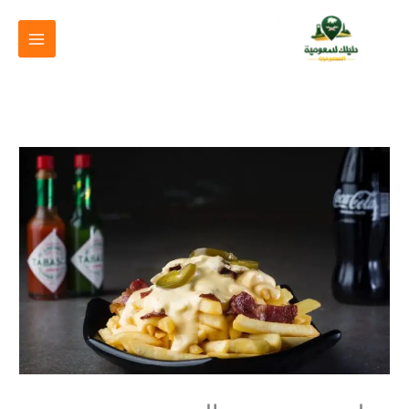
خطي
لى
لمحتوى