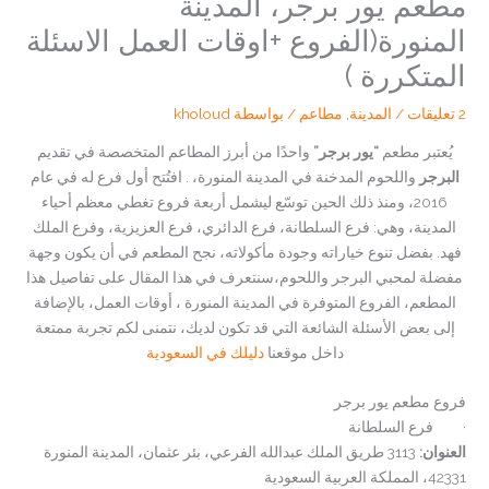
مطعم يور برجر، المدينة
المنورة(الفروع +اوقات العمل الاسئلة
المتكررة )
2 تعليقات
/
المدينة
,
مطاعم
/ بواسطة
kholoud
يُعتبر مطعم
“يور برجر”
واحدًا من أبرز المطاعم المتخصصة في تقديم
البرجر
واللحوم المدخنة في المدينة المنورة، . افتُتح أول فرع له في عام
2016، ومنذ ذلك الحين توسّع ليشمل أربعة فروع تغطي معظم أحياء
المدينة، وهي: فرع السلطانة، فرع الدائري، فرع العزيزية، وفرع الملك
فهد. بفضل تنوع خياراته وجودة مأكولاته، نجح المطعم في أن يكون وجهة
مفضلة لمحبي البرجر واللحوم،سنتعرف في هذا المقال على تفاصيل هذا
المطعم، الفروع المتوفرة في المدينة المنورة ، أوقات العمل، بالإضافة
إلى بعض الأسئلة الشائعة التي قد تكون لديك، نتمنى لكم تجربة ممتعة
داخل موقعنا
دليلك في السعودية
فروع مطعم يور برجر
· فرع السلطانة
العنوان:
3113 طريق الملك عبدالله الفرعي، بئر عثمان، المدينة المنورة
42331، المملكة العربية السعودية