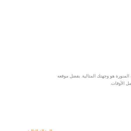
النكهات العالمية والأجواء الرائعة، فإن مطعم ROQA | روقة في المدينة المنورة هو وجهتك المثالية. بفضل موقعه
مل الأوقات.