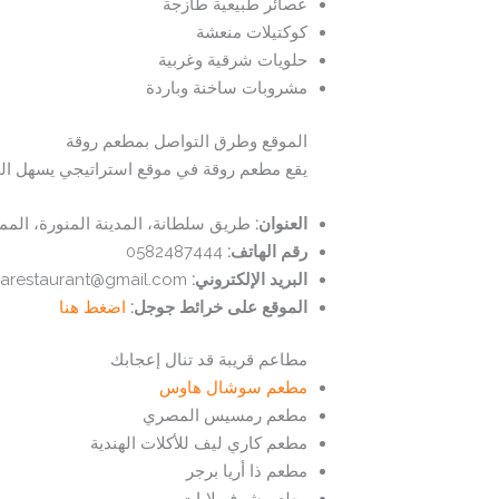
عصائر طبيعية طازجة
كوكتيلات منعشة
حلويات شرقية وغربية
مشروبات ساخنة وباردة
الموقع وطرق التواصل بمطعم روقة
يقع مطعم روقة في موقع استراتيجي يسهل الوص
العنوان
:
طريق سلطانة، المدينة المنورة، الممل
رقم الهاتف
:
0582487444
البريد الإلكتروني:
roqarestaurant@gmail.com
الموقع على خرائط جوجل:
اضغط هنا
مطاعم قريبة قد تنال إعجابك
مطعم سوشال هاوس
مطعم رمسيس المصري
مطعم كاري ليف للأكلات الهندية
مطعم ذا أريا برجر