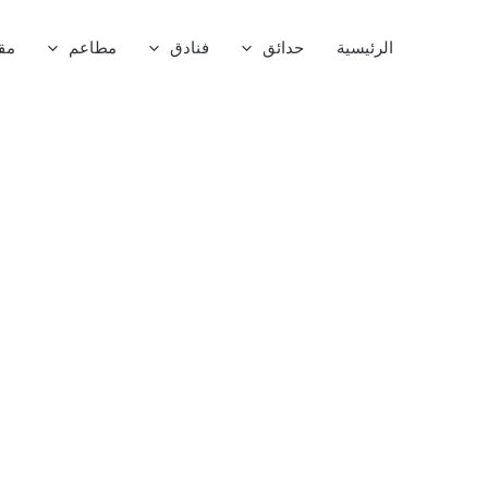
خطي
لى
الرئيسية
حدائق
فنادق
مطاعم
مق
لمحتوى