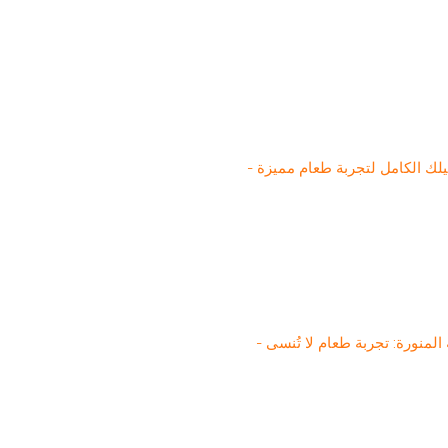
لك الكامل لتجربة طعام مميزة -
نورة: تجربة طعام لا تُنسى -