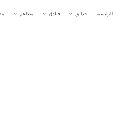
خطي
لى
الرئيسية
حدائق
فنادق
مطاعم
مق
لمحتوى