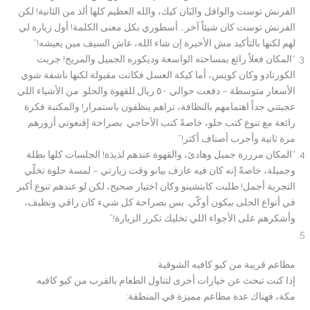
الفرنش توست والوافل والبَان كيك، والله العظيم كلها ألذ من الثانية! لكن
الفرنش توست كان شيئاً آخر… أسطوري بكل معنى الكلمة! أول زيارة لي
لهم لكنها بالتأكيد مش الأخيرة إن شاء الله، عاش السيف مين يعيشه!”
“المكان فعلاً رائع بمساحته الواسعة وديكوره الجميل والمريح! جربت
الكورتادو وكان كويس، أما كيكة العسل فكانت مقبولة لكنها ناشفة شوي.
الأسعار متوسطة – دفعت حوالي ٥٠ ريال للقهوة والحلو. من الأشياء اللي
عجبتني جداً اهتمامهم بالنظافة، تراهم ينظفون باستمرار! والمكتبة فكرة
رائعة مع تنوع كتب حلو، خاصةً كتب الأحاجي. بصراحة إقنعوني أزورهم
مرة ثانية وأجرب أصناف أكثر!”
“المكان مرررة جميل وهادئ، والقهوة عندهم لذيذة! الجلسات كلها بطلة
وجميلة، خاصةً إنه كان فيه عازف بيانو وقت زيارتي – لمسة حلوة تخلّي
التجربة أجمل! طلبت كابتشينو وكان اختيار صحيح، لكن لو عندهم تنوع أكبر
في أنواع الحلى بيكون أوكّي. بس بصراحة كل شيء كان راقي ونظيف،
وأشكرهم على الأجواء اللي تخليك تكرر الزيارة!”
مطاعم قريبة من كيو كافيه الشوقية
إذا كنت تبحث عن خيارات أخرى لتناول الطعام بالقرب من كيو كافيه
مكة، فهناك عدة مطاعم مميزة في المنطقة: