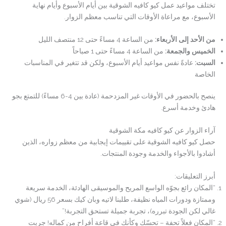
تختلف مواعيد عمل كيو كافيه الشوقية بين أيام الأسبوع وأيام نهاية
الأسبوع، مع مراعاة الأوقات التي تناسب معظم الزوار.
من الأحد إلى الأربعاء
:
من الساعة 4 مساءً حتى 12 منتصف الليل
الخميس والجمعة
:
من الساعة 4 مساءً حتى 1 صباحاً
السبت
:
عادةً نفس مواعيد أيام الأسبوع، ولكن قد تتغير في المناسبات
الخاصة
ينصح بالحضور في الأوقات غير المزدحمة (عادة بين 4-6 مساءً) للتمتع بجو
هادئ وخدمة أسرع.
آراء الزوار عن كيو كافيه مكة الشوقية
حصل كيو كافيه الشوقية على تقييمات إيجابية من معظم زواره، الذين
أشادوا بالأجواء والخدمة وجودة المنتجات.
أبرز التعليقات:
“المكان رائع بجوّه الواسع المريح والموسيقى الهادئة، الخدمة سريعة
وممتازة ودورات المياه نظيفة، طلبنا لاتيه وبان كيك بسعر 56 ريال (شوي
غالي لكن الجودة تبرره)، تجربة جميلة تستحق التجربة!”
“المكان فعلاً تحفة – تحسّك وكأنك في قاعة أفراح من كماله! جربت