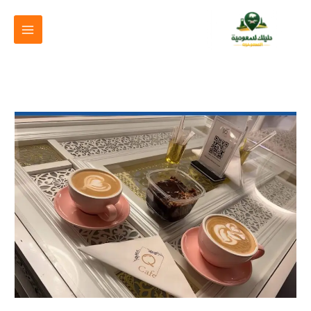
خطي
لى
لمحتوى