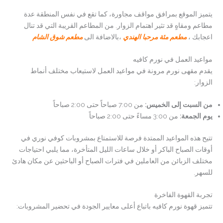
يتميز الموقع بمرافق مواقف مجاورة، كما تقع في نفس المنطقة عدة
مطاعم ومقاهٍ قد تثير اهتمام الزوار. من المطاعم القريبة التي قد تنال
اعجابك ،
مطعم مئة مرحبا الهندي
،بالاضافة الى
مطعم شوق الشام
مواعيد العمل في نورم كافيه
يقدم مقهى نورم مرونة في مواعيد العمل لاستيعاب مختلف أنماط
الزوار:
من السبت إلى الخميس
:
من 7:00 صباحاً حتى 2:00 صباحاً
يوم الجمعة
:
من 3:00 مساءً حتى 2:00 صباحاً
تتيح هذه المواعيد الممتدة فرصة للاستمتاع بمشروبات كوفي نوري في
أوقات الصباح الباكر أو خلال ساعات الليل المتأخرة، مما يلبي احتياجات
مختلف الزبائن من العاملين في فترات الصباح أو الباحثين عن مكان هادئ
للسهر.
تجربة القهوة الفاخرة
تتميز قهوة نورم كافيه باتباع أعلى معايير الجودة في تحضير المشروبات: