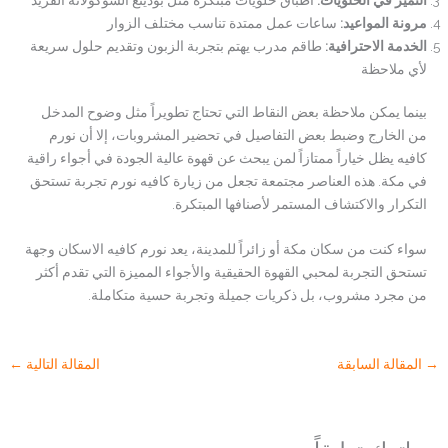
مرونة المواعيد
:
ساعات عمل ممتدة تناسب مختلف الزوار
الخدمة الاحترافية
:
طاقم مدرب يهتم بتجربة الزبون وتقديم حلول سريعة
لأي ملاحظة
بينما يمكن ملاحظة بعض النقاط التي تحتاج تطويراً مثل وضوح المدخل
من الخارج وضبط بعض التفاصيل في تحضير المشروبات، إلا أن نورم
كافيه يظل خياراً ممتازاً لمن يبحث عن قهوة عالية الجودة في أجواء راقية
في مكة. هذه العناصر مجتمعة تجعل من زيارة کافیه نورم تجربة تستحق
التكرار والاكتشاف المستمر لأصنافها المبتكرة.
سواء كنت من سكان مكة أو زائراً للمدينة، يعد نورم كافيه الاسكان وجهة
تستحق التجربة لمحبي القهوة الحقيقية والأجواء المميزة التي تقدم أكثر
من مجرد مشروب، بل ذكريات جميلة وتجربة حسية متكاملة.
→
المقالة السابقة
المقالة التالية
←