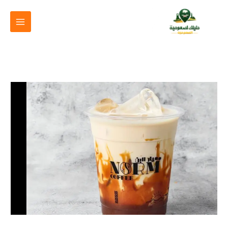
خطي
لى
لمحتوى