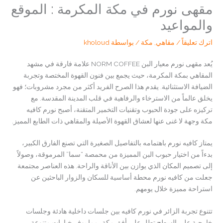
مقهى نورم في مكة المكرمة : الموقع
والمواعيد
اترك تعليقاً
/
مقاهي
,
مكة
/ بواسطة
kholoud
يُعد مقهى نورم معيار البن NORM COFFEE علامة فارقة في مشهد
المقاهي بمكة المكرمة، حيث يجمع بين فنون القهوة المختصة وتجربة
الضيافة الاستثنائية. يقدم هذا الصرح الفريد أكثر من مجرد مشروبات؛ فهو
يخلق عالماً من الاسترخاء والرفاهية في قلب المدينة المقدسة. مع
تركيزه على جودة الحبوب وتقنيات التخمير المتقنة، أصبح نورم كافيه
مكة وجهة لا غنى عنها لعشاق القهوة الأصيلة والمقاهي ذات الطابع المميز.
يمتاز كافيه نورم باهتمامه بالتفاصيل الصغيرة التي تصنع الفارق الكبير،
بدءاً من اختيار حبوب البن المميزة من محمصة “سما” المرموقة، وصولاً
إلى تصميم المكان الذي يوازن بين الأناقة والراحة. هذه العناصر مجتمعة
جعلت من کافیه نورم محطة أساسية للسكان والزوار الباحثين عن
استراحة مميزة خلال يومهم.
تتنوع تجربة الزائر في نورم كافيه بين جلسات داخلية هادئة وجلسات
خارجية على السطح تطل على أفق مكة، مما يوفر خيارات متنوعة