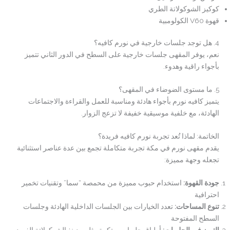
كوكيز الشوكولاتة الطري
قهوة V60 الكولومبية
4. هل توجد جلسات خارجية في نورم كافيه؟
نعم، يوفر المقهى جلسات خارجية على السطح في الدور الثاني تتميز
بأجواء راقية وهدوء.
5. ما مستوى الضوضاء في المقهى؟
يتميز كافيه نورم بأجواء هادئة ومناسبة للعمل والقراءة والاجتماعات
الهادئة، مع خلفية موسيقية خفيفة لا تزعج الزوار.
الخاتمة: لماذا تُعد تجربة نورم كافيه فريدة؟
يقدم مقهى نورم في مكة تجربة متكاملة تجمع بين عدة عناصر استثنائية
تجعله وجهة مميزة:
جودة القهوة
:
استخدام حبوب مميزة من محمصة “سما” وتقنيات تخمير
احترافية
تنوع المساحات
:
تعدد الخيارات بين الجلسات الداخلية الهادئة وجلسات
السطح المفتوحة
التميز في الحلويات
:
أطباق حلويات مبتكرة مثل بودينغ الشوكولاتة الفريد