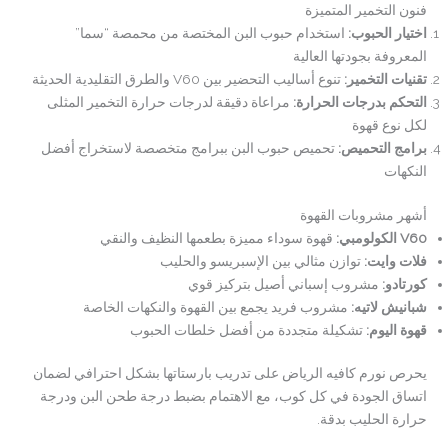
فنون التخمير المتميزة
اختيار الحبوب
:
استخدام حبوب البن المختصة من محمصة “سما”
المعروفة بجودتها العالية
تقنيات التخمير
:
تنوع أساليب التحضير بين V60 والطرق التقليدية الحديثة
التحكم بدرجات الحرارة
:
مراعاة دقيقة لدرجات حرارة التخمير المثلى
لكل نوع قهوة
برامج التحميص
:
تحميص حبوب البن ببرامج متخصصة لاستخراج أفضل
النكهات
أشهر مشروبات القهوة
V60
الكولومبي
:
قهوة سوداء مميزة بطعمها النظيف والنقي
فلات وايت
:
توازن مثالي بين الإسبريسو والحليب
كورتادو
:
مشروب إسباني أصيل بتركيز قوي
شبانيش لاتيه
:
مشروب فريد يجمع بين القهوة والنكهات الخاصة
قهوة اليوم
:
تشكيلة متجددة من أفضل خلطات الحبوب
يحرص نورم كافيه الرياض على تدريب بارستاتها بشكل احترافي لضمان
اتساق الجودة في كل كوب، مع الاهتمام بضبط درجة طحن البن ودرجة
حرارة الحليب بدقة.