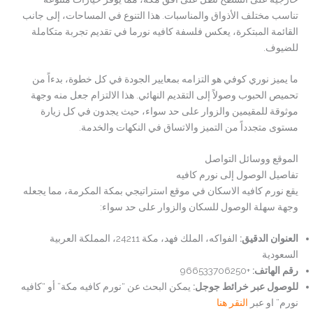
تناسب مختلف الأذواق والمناسبات. هذا التنوع في المساحات، إلى جانب
القائمة المبتكرة، يعكس فلسفة کافيه نورما في تقديم تجربة متكاملة
للضيوف.
ما يميز نوري كوفي هو التزامه بمعايير الجودة في كل خطوة، بدءاً من
تحميص الحبوب وصولاً إلى التقديم النهائي. هذا الالتزام جعل منه وجهة
موثوقة للمقيمين والزوار على حد سواء، حيث يجدون في كل زيارة
مستوى متجدداً من التميز والاتساق في النكهات والخدمة.
الموقع ووسائل التواصل
تفاصيل الوصول إلى نورم كافيه
يقع نورم كافيه الاسكان في موقع استراتيجي بمكة المكرمة، مما يجعله
وجهة سهلة الوصول للسكان والزوار على حد سواء:
العنوان الدقيق
:
الفواكه، الملك فهد، مكة 24211، المملكة العربية
السعودية
رقم الهاتف
:
+966533706250
للوصول عبر خرائط جوجل:
يمكن البحث عن “نورم كافيه مكة” أو “كافيه
نورم” او عبر
النقر هنا