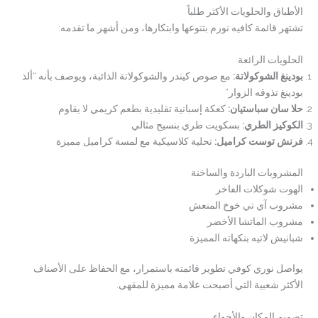
الأطباق والحلويات الأكثر طلباً
تشتهر قائمة كافيه نورم بتنوعها وابتكارها، ومن أشهر ما تقدمه:
الحلويات الرائعة
بودينغ الشوكولاتة
:
مع صوص كيندر والشوكولاتة الذائبة، ويوصف بأنه “ألذ
بودينغ تذوقه الزوار”
حلا سان سباستيان
:
كعكة إسبانية تقليدية بطعم كريمي لا يقاوم
الكوكيز الطري
:
بسكويت طري بنسيج مثالي
فرنش توست كراميل
:
تحلية كلاسيكية مع لمسة كراميل مميزة
المشروبات الباردة والساخنة
الهوت شوكلات الفاخر
مشروب آي تي خوخ المنعش
مشروب الماتشا الأخضر
شبانيش لاتيه بنكهاته المميزة
يواصل نوري كوفي تطوير قائمته باستمرار، مع الحفاظ على الأصناف
الأكثر شعبية التي أصبحت علامة مميزة للمقهى.
تصميم المكان والأجواء