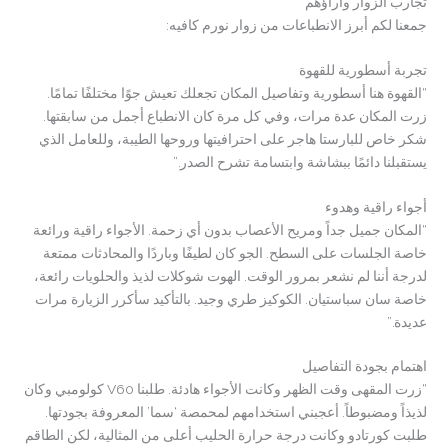
تجارب الزوار وآراؤهم
جمعنا لكم أبرز الانطباعات من زوار نورم كافيه:
تجربة أسطورية للقهوة
“القهوة هنا أسطورية وتفاصيل المكان تجعلك تعيش جوًا مختلفًا تمامًا.
زرت المكان عدة مرات، وفي كل مرة كان الانطباع أجمل من سابقتها.
شكر خاص للبارستا هاجر على احترافيتها وروحها الطيبة، وللعامل الذي
يستقبلنا دائمًا ببشاشة وابتسامة تشرح الصدر.”
أجواء راقية وهدوء
“المكان جميل جداً ومريح الأعصاب بدون أي زحمة. الأجواء راقية ورائعة
خاصة الجلسات على السطح. الجو كان لطيفًا وباردًا والمحادثات ممتعة
لدرجة أننا لم نشعر بمرور الوقت. الهوت شوكلات لذيذ والحلويات رائعة،
خاصة سان سباستيان. الكوكيز طري وجيد. بالتأكيد سأكرر الزيارة مرات
عديدة.”
اهتمام بجودة التفاصيل
“زرت المقهى وقت الظهر وكانت الأجواء هادئة. طلبنا V60 كولومبي وكان
لذيذاً ومضبوطاً. أعجبني استخدامهم لمحمصة ‘سما’ المعروفة بجودتها.
طلبت كورتادو وكانت درجة حرارة الحليب أعلى من المثالية، لكن الطاقم