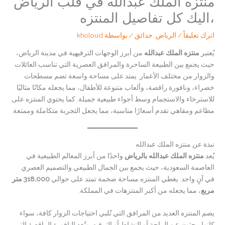
منتزه الملك عبدالله في قلب الرياض
،اليك كل تفاصيل المنتزه
اترك تعليقاً
/
الرياض
,
حدائق
/ بواسطة
kholoud
يُعتبر
منتزه الملك عبدالله
من أبرز الوجهات الترفيهية في مدينة الرياض،
حيث يجمع بين الطبيعة الساحرة والمرافق العصرية التي تناسب العائلات
والزوار من مختلف الأعمار. يمتد على مساحة واسعة تضم مسطحات
خضراء، ونافورة راقصة، وألعاب متنوعة للأطفال، مما يجعله مكانًا مثاليًا
للاسترخاء والاستجمام وسط أجواء طبيعية جميلة. كما يحتوي المنتزه على
مطاعم ومقاهي تقدم أسعارًا مناسبة، مما يجعل التجربة متكاملة وممتعة.
نبذة عن منتزه الملك عبدالله
يُعد
منتزه الملك عبدالله بالرياض
واحدًا من أبرز المعالم الطبيعية في
العاصمة السعودية، حيث يجمع بين الجمال الطبيعي والتصميم العصري
في آنٍ واحد. يغطي المنتزه مساحة ضخمة تمتد على حوالي
318,000 متر
مربع
، مما يجعله من أكبر المنتزهات في المملكة.
يضم المنتزه العديد من المرافق التي تُلبي احتياجات الزوار كافة، سواء
كانوا يبحثون عن الراحة أو النشاط أو الترفيه. وتُعد النافورة الراقصة التي