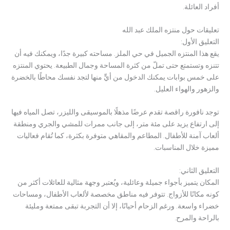
أفراد العائلة.
تعليقات حول منتزه الملك عبد الله
التعليق الأول:
يقع هذا المنتزه الجميل في حي الملز. مساحته كبيرة جدًا، ويمكنك فيه أن
تتنزه وتستمتع حتى تملّ من كثرة المساحة وجمال الطبيعة. يحتوي المنتزه
على خمس بوابات يمكنك الدخول من أيٍّ منها لتجد نفسك محاطًا بالخضرة
والزهور والهواء العليل.
توجد نافورة راقصة تقدم عرضًا مذهلًا بالموسيقى والليزر، تصل المياه فيها
إلى ارتفاع يزيد على مئة متر، إلى جانب ممرات للمشي والجري ومنطقة
ألعاب آمنة للأطفال. المطاعم والمقاهي متوفرة بكثرة، كما تُقام فعاليات
مميزة خلال المناسبات.
التعليق الثاني:
المكان يتميز بأجواء جميلة وعائلية، ويُعتبر وجهة مثالية للعائلات أكثر من
كونه مكانًا للأزواج. تتوفر فيه مناطق مخصصة لألعاب الأطفال، ومساحات
خضراء واسعة. ورغم الزحام أحيانًا، إلا أن التجربة تبقى ممتعة ومليئة
بالراحة والمرح.