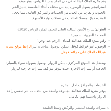
يقع
منتزه الملك عبدالله
في حي الملز بمدينة الرياض، وهو موقع
استراتيجي يسهل الوصول إليه من مختلف أنحاء العاصمة. يتميز الحي
بالحيوية والقرب من العديد من الخدمات والمرافق العامة، مما يجعل
المنتزه خيارًا مفضلًا للعائلات في عطلات نهاية الأسبوع.
العنوان:
شارع الأمين عبدالله العلي النعيم، الملز، الرياض 12836،
المملكة العربية السعودية
رقم منتزه الملك عبد الله:
[يُضاف الرقم عند توفره]
الوصول عبر خرائط قوقل:
يمكن الوصول مباشرة عبر
الرابط موقع منتزه
عبدالله الملك على خرائط قوقل
وبفضل هذا الموقع المركزي، يمكن للزوار الوصول بسهولة سواء بالسيارة
الخاصة أو سيارات الأجرة، حيث تتوفر مواقف سيارات خارجية للزوار.
الخدمات والمرافق داخل المنتزه
يوفر
منتزه الملك عبدالله
مجموعة واسعة من الخدمات التي تضمن راحة
الزوار واستمتاعهم الكامل:
ممرات واسعة للمشي والركض وسط الطبيعة.