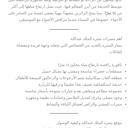
تتوسط الحديقة من أبرز المعالم فيها، حيث يصل ارتفاع مياهها إلى أكثر
من
11 مترًا
، مما يمنح الزائرين مشهدًا مهيبًا يضفي لمسة من السحر على
الأجواء، خصوصًا في المساء عندما تتراقص الأضواء مع الموسيقى.
أهم مميزات منتزه الملك عبدالله
يمتاز المنتزه بالعديد من الخصائص التي تجعله وجهة فريدة ومفضلة
للعائلات:
نافورة راقصة بارتفاع مياه يتجاوز 11 مترًا.
مسطحات خضراء شاسعة ومعتنى بها بشكل جميل.
منطقة ألعاب ميكانيكية تضم الأرجوحات والزحاليق الممتعة للأطفال.
حديقة استكشافية تضيف بعدًا تعليميًا وترفيهيًا للزيارة.
مجموعة مطاعم ومقاهي تقدم خيارات متنوعة بأسعار مناسبة.
وجود مصلى وغرف لتبديل الملابس وحمامات نظيفة ومجهزة.
ممرات للمشي والركض لعشاق اللياقة والنشاط.
موقع منتزه الملك عبدالله وكيفية الوصول