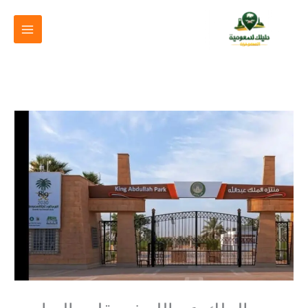
خطي
لى
لمحتوى