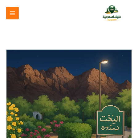
خطي
لى
لمحتوى