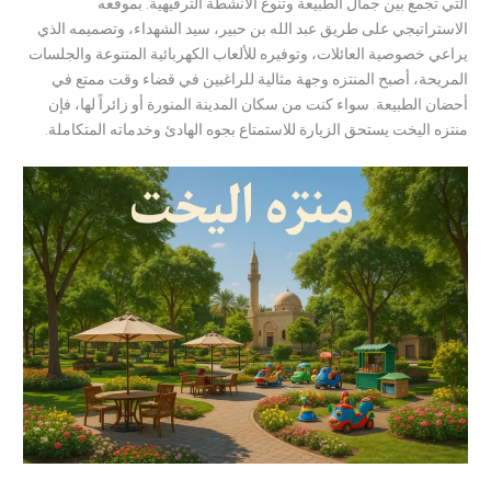
التي تجمع بين جمال الطبيعة وتنوع الأنشطة الترفيهية. بموقعه
الاستراتيجي على طريق عبد الله بن حبير، سيد الشهداء، وتصميمه الذي
يراعي خصوصية العائلات، وتوفيره للألعاب الكهربائية المتنوعة والجلسات
المريحة، أصبح المنتزه وجهة مثالية للراغبين في قضاء وقت ممتع في
أحضان الطبيعة. سواء كنت من سكان المدينة المنورة أو زائراً لها، فإن
منتزه اليخت يستحق الزيارة للاستمتاع بجوه الهادئ وخدماته المتكاملة.