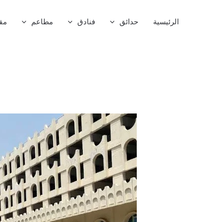
خطي
لى
الرئيسية
حدائق
فنادق
مطاعم
مق
لمحتوى