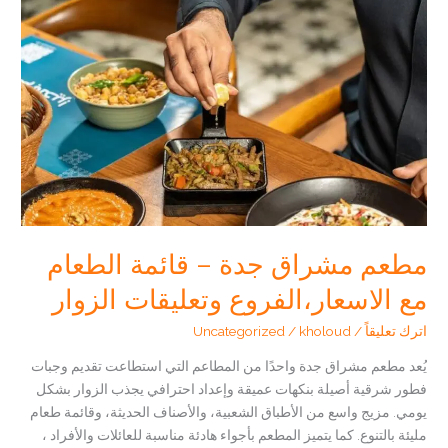
حول
المنيو
والتجربة
والخدمات
مطعم مشراق جدة – قائمة الطعام
مع الاسعار،الفروع وتعليقات الزوار
اترك تعليقاً
/
kholoud
/
Uncategorized
يُعد مطعم مشراق جدة واحدًا من المطاعم التي استطاعت تقديم وجبات
فطور شرقية أصيلة بنكهات عميقة وإعداد احترافي يجذب الزوار بشكل
يومي. مزيج واسع من الأطباق الشعبية، والأصناف الحديثة، وقائمة طعام
مليئة بالتنوع. كما يتميز المطعم بأجواء هادئة مناسبة للعائلات والأفراد ،