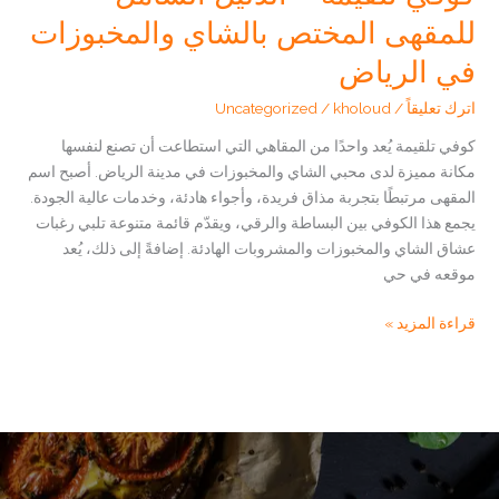
للمقهى المختص بالشاي والمخبوزات
في الرياض
اترك تعليقاً
/
kholoud
/
Uncategorized
كوفي تلقيمة يُعد واحدًا من المقاهي التي استطاعت أن تصنع لنفسها
مكانة مميزة لدى محبي الشاي والمخبوزات في مدينة الرياض. أصبح اسم
المقهى مرتبطًا بتجربة مذاق فريدة، وأجواء هادئة، وخدمات عالية الجودة.
يجمع هذا الكوفي بين البساطة والرقي، ويقدّم قائمة متنوعة تلبي رغبات
عشاق الشاي والمخبوزات والمشروبات الهادئة. إضافةً إلى ذلك، يُعد
موقعه في حي
كوفي
قراءة المزيد »
تلقيمة
–
الدليل
الشامل
للمقهى
المختص