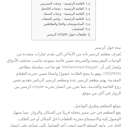
القائمة الرئيسية – وجبات الستربس
القائمة الرئيسية – منتجات الناشفل
القائمة الرئيسية – وجبات السمك
القائمة الرئيسية – بوكس الجمعات
الساندويتشات والحلا والبطاطس
الصلصات
تعليقات حول crisper كرسبر
نبذة حول كرسبر
يُعرف مطعم كرسبر بأنه من الأماكن التي تقدم خيارات متعددة من
الوجبات المقرمشة والسريعة ضمن قائمة متنوعة تناسب مختلف الأذواق.
ويُشار إلى أن “Mohammad Rayyan” هو صاحب سلسلة مطاعم
CRISPERS، وهو ما يمنح العلامة حضورًا واضحًا ضمن تجربة الطعام
المقدمة. يهتم مطعم كرسير جدة ومطعم كرسير الرياض بتقديم نفس
روح القائمة والخدمة، مما يعزز من انتشار تجربة crisper كرسبر بين
الزوار في أكثر من موقع.
موقع المطعم وطرق التواصل
يقع المطعم في حي مميز يجعله قريبًا من السكان والزوار، مما يسهل
الوصول إليه والاستمتاع بتجربة الطعام داخل المكان أو عبر الطلب
الخارجي. ويُعد الموقع الاستراتيجي أحد العوامل التي تساعد على انتشار