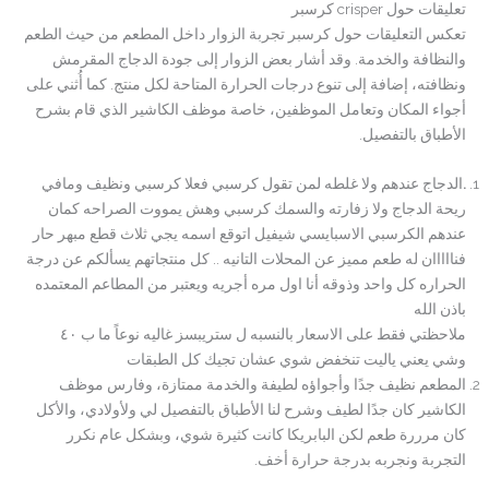
تعليقات حول crisper كرسبر
تعكس التعليقات حول كرسبر تجربة الزوار داخل المطعم من حيث الطعم
والنظافة والخدمة. وقد أشار بعض الزوار إلى جودة الدجاج المقرمش
ونظافته، إضافة إلى تنوع درجات الحرارة المتاحة لكل منتج. كما أُثني على
أجواء المكان وتعامل الموظفين، خاصة موظف الكاشير الذي قام بشرح
الأطباق بالتفصيل.
.
الدجاج عندهم ولا غلطه لمن تقول كرسبي فعلا كرسبي ونظيف ومافي
ريحة الدجاج ولا زفارته والسمك كرسبي وهش يمووت الصراحه كمان
عندهم الكرسبي الاسبايسي شيفيل اتوقع اسمه يجي ثلاث قطع مبهر حار
فنااااان له طعم مميز عن المحلات التانيه .. كل منتجاتهم يسألكم عن درجة
الحراره كل واحد وذوقه أنا اول مره أجريه ويعتبر من المطاعم المعتمده
باذن الله
ملاحظتي فقط على الاسعار بالنسبه ل ستريبسز غاليه نوعاً ما ب ٤٠
وشي يعني ياليت تنخفض شوي عشان تجيك كل الطبقات
المطعم نظيف جدًا وأجواؤه لطيفة والخدمة ممتازة، وفارس موظف
الكاشير كان جدًا لطيف وشرح لنا الأطباق بالتفصيل لي ولأولادي، والأكل
كان مرررة طعم لكن البابريكا كانت كثيرة شوي، وبشكل عام نكرر
التجربة ونجربه بدرجة حرارة أخف.