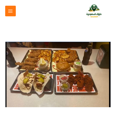
خطي
لى
لمحتوى