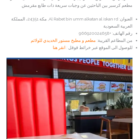
مطعم كرسبر بين الباحثين عن وجبات سريعة ذات طابع مقرمش.
العنوان: Al Rabet bin umm alkatan al iskan rd, مكة 24351، المملكة
العربية السعودية
رقم الهاتف: +966920024658
من المطاعم القريبة:
مطعم و مطبخ مستور الخديدي للولائم
للوصول الى الموقع عبر خرائط قوقل :
انقر هنا