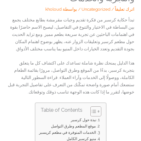
اترك تعليقاً
/
Uncategorized
/ بواسطة
kholoud
تبدأ حكاية كرسبر من فكرة تقديم وجبات مقرمشة بطابع مختلف يجمع
بين البساطة في الاختيار والتنوع في التفاصيل، ليصبح الاسم حاضرًا بقوة
في اهتمامات الباحثين عن تجربة سريعة بطعم مميز. ومع تزايد الحديث
حول مطعم كرسبر وتعليقات الزوار عنه، يظهر بوضوح اهتمام المكان
بجودة التقديم وتعدد الخيارات داخل المنيو بما يناسب مختلف الأذواق.
هذا الدليل يمنحك نظرة شاملة تساعدك على اكتشاف كل ما يتعلق
بتجربة كرسبر، بدءًا من الموقع وطرق التواصل، مرورًا بقائمة الطعام
الكاملة، ووصولًا إلى الخدمات وآراء العملاء. قراءة السطور التالية
ستضعك أمام صورة واضحة تمكّنك من التعرف على تفاصيل التجربة قبل
خوضها، لتقرر ما إذا كانت هذه الوجهة تناسب ذوقك وتوقعاتك.
Table of Contents
نبذة حول كرسبر
موقع المطعم وطرق التواصل
الخدمات المتوفرة في مطعم كريسبر
منيو كرسبر الكامل