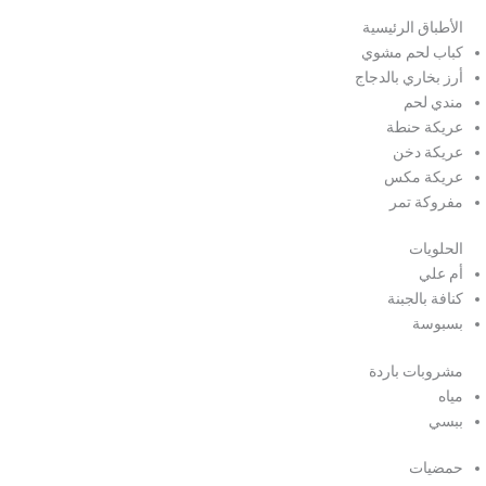
الأطباق الرئيسية
كباب لحم مشوي
أرز بخاري بالدجاج
مندي لحم
عريكة حنطة
عريكة دخن
عريكة مكس
مفروكة تمر
الحلويات
أم علي
كنافة بالجبنة
بسبوسة
مشروبات باردة
مياه
ببسي
حمضيات