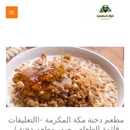
خطي
لى
لمحتوى
مطعم دخنة مكة المكرمة -(التعليقات
، قائمة الطعام ، صور مطعم دخنة )