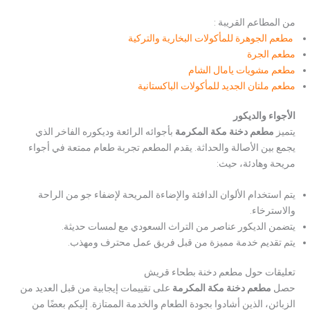
من المطاعم القريبة :
مطعم الجوهرة للمأكولات البخارية والتركية
مطعم الجرة
مطعم مشويات يامال الشام
مطعم ملتان الجديد للمأكولات الباكستانية
الأجواء والديكور
يتميز
مطعم دخنة مكة المكرمة
بأجوائه الرائعة وديكوره الفاخر الذي
يجمع بين الأصالة والحداثة. يقدم المطعم تجربة طعام ممتعة في أجواء
مريحة وهادئة، حيث:
يتم استخدام الألوان الدافئة والإضاءة المريحة لإضفاء جو من الراحة
والاسترخاء.
يتضمن الديكور عناصر من التراث السعودي مع لمسات حديثة.
يتم تقديم خدمة مميزة من قبل فريق عمل محترف ومهذب.
تعليقات حول مطعم دخنة بطحاء قريش
حصل
مطعم دخنة مكة المكرمة
على تقييمات إيجابية من قبل العديد من
الزبائن، الذين أشادوا بجودة الطعام والخدمة الممتازة. إليكم بعضًا من