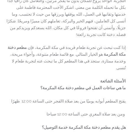
التجربة. الواحد يروح للمكان بدون ما يفكر مرتين، والتعامل كان راقيًا جدًا
بكل ما تحمله الكلمة من معنى. اشكر الأخت المحترمة فاطمة على
خدمتها وتفانيها في العمل، الله يوفقها ويرزقها من حيث لا تحتسب. وما
أنسى كل العاملين، فيهم الخير والبركة، تعاملهم كان مميزًا ومريحًا. شكرًا
جزيلًا، وأتمنى أن تفتحوا فروعًا في كل مكان، الله يسعدكم ويزيدكم من
فضله. دخنة كانت تجربة رائعة!
إذا كنت تبحث عن تجربة طعام فريدة في مكة المكرمة، فإن
مطعم دخنة
مكة المكرمة
هو الخيار المثالي. مع قائمة طعام متنوعة، وأجواء مريحة،
وخدمة ممتازة، ستجد في هذا المطعم كل ما تبحث عنه لتجربة طعام لا
تُنسى.
الأسئلة الشائعة
ما هي ساعات العمل في مطعم دخنة مكة المكرمة؟
يفتح المطعم أبوابه يوميًا من بعد صلاة االفجر حتى الساعة 12:00 ظهرًا
ومن بعد صلاة المغري حتى الساعة 12:00 صباحا
هل يقدم مطعم دخنة مكة المكرمة خدمة التوصيل؟