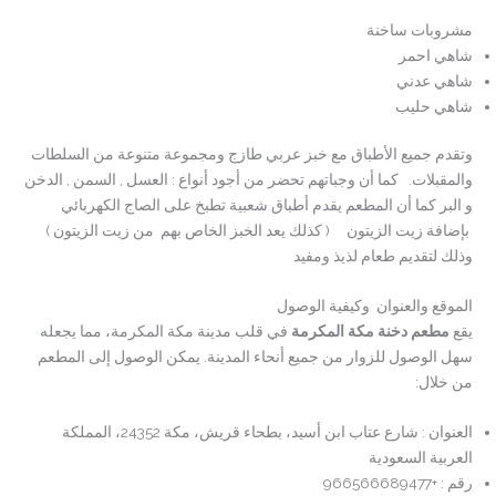
مشروبات ساخنة
شاهي احمر
شاهي عدني
شاهي حليب
وتقدم جميع الأطباق مع خبز عربي طازج ومجموعة متنوعة من السلطات
والمقبلات. كما أن وجباتهم تحضر من أجود أنواع : العسل , السمن , الدخن
و البر كما أن المطعم يقدم أطباق شعبية تطبخ على الصاج الكهربائي
بإضافة زيت الزيتون ( كذلك يعد الخبز الخاص بهم من زيت الزيتون )
وذلك لتقديم طعام لذيذ ومفيد
الموقع والعنوان وكيفية الوصول
يقع
مطعم دخنة مكة المكرمة
في قلب مدينة مكة المكرمة، مما يجعله
سهل الوصول للزوار من جميع أنحاء المدينة. يمكن الوصول إلى المطعم
من خلال:
العنوان : شارع عتاب ابن أسيد، بطحاء قريش، مكة 24352، المملكة
العربية السعودية
رقم : +966566689477