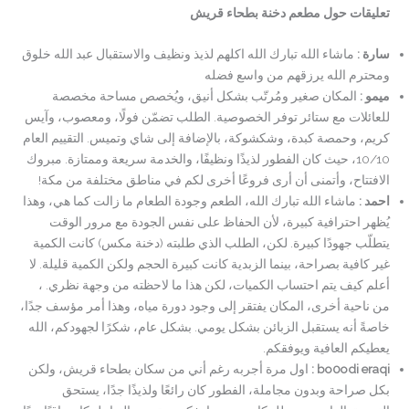
تعليقات حول مطعم دخنة بطحاء قريش
سارة :
ماشاء الله تبارك الله اكلهم لذيذ ونظيف والاستقبال عبد الله خلوق
ومحترم الله يرزقهم من واسع فضله
ميمو :
المكان صغير ومُرتّب بشكل أنيق، ويُخصص مساحة مخصصة
للعائلات مع ستائر توفر الخصوصية. الطلب تضمّن فولًا، ومعصوب، وآيس
كريم، وحمصة كبدة، وشكشوكة، بالإضافة إلى شاي وتميس. التقييم العام
10/10، حيث كان الفطور لذيذًا ونظيفًا، والخدمة سريعة وممتازة. مبروك
الافتتاح، وأتمنى أن أرى فروعًا أخرى لكم في مناطق مختلفة من مكة!
احمد :
ماشاء الله تبارك الله، الطعم وجودة الطعام ما زالت كما هي، وهذا
يُظهر احترافية كبيرة، لأن الحفاظ على نفس الجودة مع مرور الوقت
يتطلّب جهودًا كبيرة. لكن، الطلب الذي طلبته (دخنة مكس) كانت الكمية
غير كافية بصراحة، بينما الزبدية كانت كبيرة الحجم ولكن الكمية قليلة. لا
أعلم كيف يتم احتساب الكميات، لكن هذا ما لاحظته من وجهة نظري. ،
من ناحية أخرى، المكان يفتقر إلى وجود دورة مياه، وهذا أمر مؤسف جدًا،
خاصةً أنه يستقبل الزبائن بشكل يومي. بشكل عام، شكرًا لجهودكم، الله
يعطيكم العافية ويوفقكم.
bo0odi eraqi :
اول مرة أجربه رغم أني من سكان بطحاء قريش، ولكن
بكل صراحة وبدون مجاملة، الفطور كان رائعًا ولذيذًا جدًا، يستحق