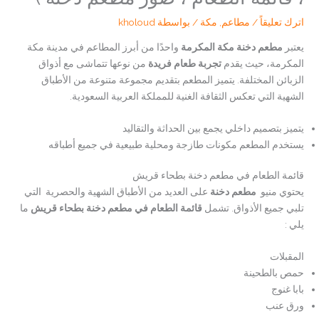
اترك تعليقاً
/
مطاعم
,
مكة
/ بواسطة
kholoud
يعتبر
مطعم دخنة مكة المكرمة
واحدًا من أبرز المطاعم في مدينة مكة
المكرمة، حيث يقدم
تجربة طعام فريدة
من نوعها تتماشى مع أذواق
الزبائن المختلفة. يتميز المطعم بتقديم مجموعة متنوعة من الأطباق
الشهية التي تعكس الثقافة الغنية للمملكة العربية السعودية.
يتميز بتصميم داخلي يجمع بين الحداثة والتقاليد
يستخدم المطعم مكونات طازجة ومحلية طبيعية في جميع أطباقه
قائمة الطعام في مطعم دخنة بطحاء قريش
يحتوي منيو
مطعم دخنة
على العديد من الأطباق الشهية والحصرية التي
تلبي جميع الأذواق. تشمل
قائمة الطعام في مطعم دخنة بطحاء قريش
ما
يلي :
المقبلات
حمص بالطحينة
بابا غنوج
ورق عنب